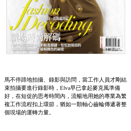
馬不停蹄地拍攝、錄影與訪問，當工作人員才剛結
束拍攝要進行錄影時，
Elva
早已拿起麥克風準備
好，在短促的思考時間內，流暢地用她的專業為繁
複工作流程扣上環節，猶如一顆軸心齒輪傳遞著整
個現場的運轉力量。