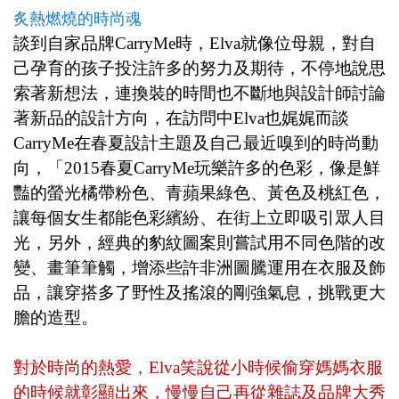
炙熱燃燒的時尚魂
談到自家品牌
CarryMe
時，
Elva
就像位母親，對自
己孕育的孩子投注許多的努力及期待，不停地說思
索著新想法，連換裝的時間也不斷地與設計師討論
著新品的設計方向，在訪問中
Elva
也娓娓而談
CarryMe
在春夏設計主題及自己最近嗅到的時尚動
向，「
2015
春夏
CarryMe
玩樂許多的色彩，像是鮮
豔的螢光橘帶粉色、青蘋果綠色、黃色及桃紅色，
讓每個女生都能色彩繽紛、在街上立即吸引眾人目
光，另外，經典的豹紋圖案則嘗試用不同色階的改
變、畫筆筆觸，增添些許非洲圖騰運用在衣服及飾
品，讓穿搭多了野性及搖滾的剛強氣息，挑戰更大
膽的造型。
對於時尚的熱愛，
Elva
笑說從小時候偷穿媽媽衣服
的時候就彰顯出來，慢慢自己再從雜誌及品牌大秀