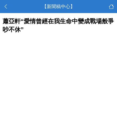
【新聞稿中心】
蕭亞軒“愛情曾經在我生命中變成戰場般爭
吵不休”