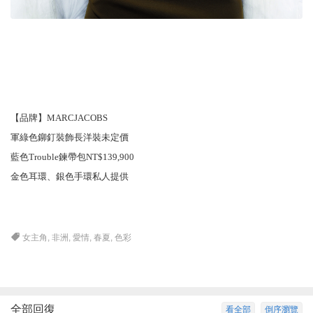
【品牌】
MARCJACOBS
軍綠色鉚釘裝飾長洋裝未定價
藍色
Trouble
鍊帶包
NT$139,900
金色耳環、銀色手環私人提供
女主角
,
非洲
,
愛情
,
春夏
,
色彩
全部回復
看全部
倒序瀏覽