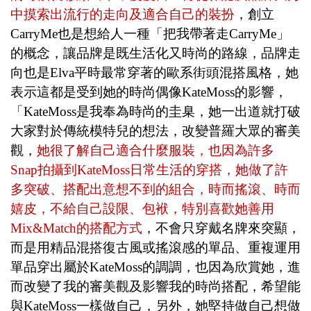
中摸索出流行的走向及適合自己的裝扮
，創立
CarryMe
也是想給人一種「把我帶著走
CarryMe
」
的概念，讓品牌是既生活化又時尚的路線，品牌走
向也是
Elva
平時最常穿著的歐系街頭混搭風格，她
表示這都是受到她的時尚偶像
KateMoss
的影響，
「
KateMoss
是我奉為時尚的圭臬，她一出道就打破
大家對於傳統模特兒的想法，改變普羅大眾的審美
觀，
她很了解自己適合什麼服裝，也因為許多
Snap
拍攝到
KateMoss
日常生活的穿搭，她做了許
多突破、搭配出意想不到的組合，時而搖滾、時而
嬉皮，不給自己設限、包袱，特別喜歡她善用
Mix&Match
的搭配方式
，不會只穿戴名牌來突顯，
而是用精品混搭復古風或搖滾感的單品、重複運用
單品穿出屬於
KateMoss
的調調，也因為欣賞她，進
而改變了我的審美觀及影響我的時尚搭配，希望能
與
KateMoss
一樣做自己，另外，她堅持做自己想做