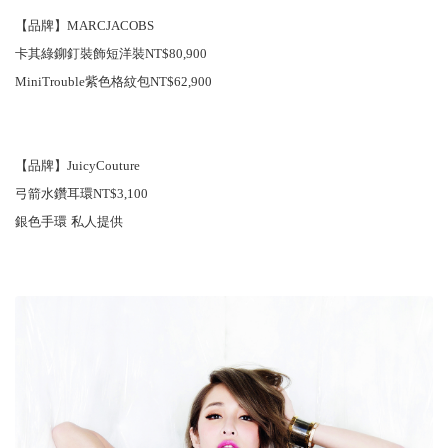
【品牌】
MARCJACOBS
卡其綠鉚釘裝飾短洋裝
NT$80,900
MiniTrouble
紫色格紋包
NT$62,900
【品牌】
JuicyCouture
弓箭水鑽耳環
NT$3,100
銀色手環 私人提供