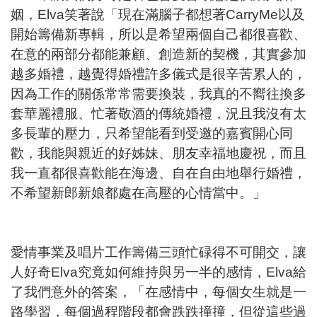
姻，Elva笑著說「現在滿腦子都想著CarryMe以及
開始籌備新專輯，所以是希望兩個自己都很喜歡、
在意的兩部分都能兼顧、創造新的契機，其實參加
越多婚禮，越覺得婚禮許多儀式是很辛苦累人的，
因為工作的關係常常需要換裝，我真的不嚮往換多
套華麗禮服、忙著敬酒的傳統婚禮，況且我沒有太
多長輩的壓力，只希望能看到受邀的嘉賓開心同
歡，我能與親近的好姊妹、朋友幸福地慶祝，而且
我一直都很喜歡能在海邊、自在自由地舉行婚禮，
不希望新郎新娘都處在高壓的心情當中。」
愛情事業及唱片工作籌備三頭忙碌得不可開交，讓
人好奇Elva究竟如何維持與另一半的感情，Elva給
了我們意外的答案，「在感情中，每個女生就是一
路學習，每個過程階段都會跌跌撞撞，但從這些過