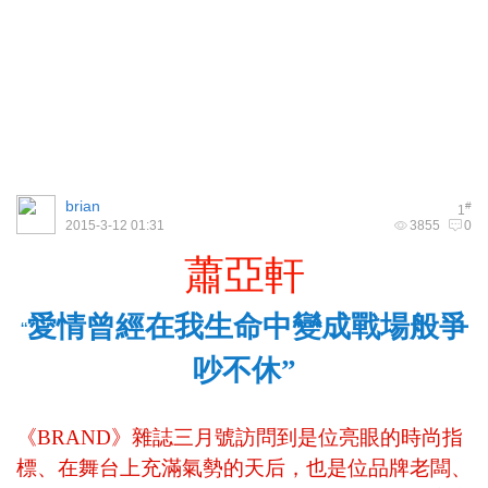
brian
#
1
2015-3-12 01:31
3855
0
蕭亞軒
愛情曾經在我生命中變成戰場般爭
“
吵不休”
《
BRAND
》雜誌三月號訪問到是位亮眼的時尚指
標、在舞台上充滿氣勢的天后，也是位品牌老闆、