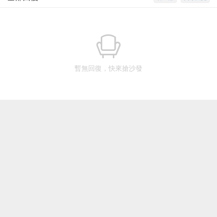
暫無回復，快來搶沙發