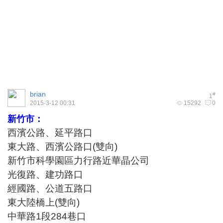
brian
#
1
2015-3-12 00:31
15292
0
新竹市：
西濱公路、延平路口
東大路、西濱公路口(雙向)
新竹市科學園區力行路近華晶公司
光復路、建功路口
經國路、公道五路口
東大陸橋上(雙向)
中華路1段284巷口