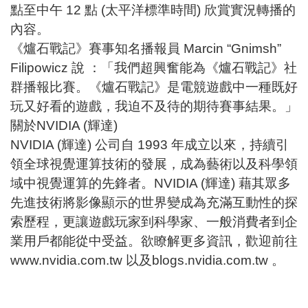
點至中午 12 點 (太平洋標準時間) 欣賞實況轉播的
內容。
《爐石戰記》賽事知名播報員 Marcin “Gnimsh”
Filipowicz 說 ：「我們超興奮能為《爐石戰記》社
群播報比賽。《爐石戰記》是電競遊戲中一種既好
玩又好看的遊戲，我迫不及待的期待賽事結果。」​
關於NVIDIA (輝達)
NVIDIA
(輝達) 公司自 1993 年成立以來，持續引
領全球視覺運算技術的發展，成為藝術以及科學領
域中視覺運算的先鋒者。
NVIDIA
(輝達) 藉其眾多
先進技術將影像顯示的世界變成為充滿互動性的探
索歷程，更讓遊戲玩家到科學家、一般消費者到企
業用戶都能從中受益。欲瞭解更多資訊，歡迎前往
www.nvidia.com.tw
以及
blogs.nvidia.com.tw
。