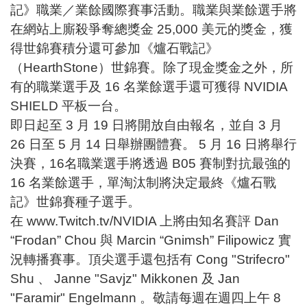
記》職業／業餘國際賽事活動。職業與業餘選手將
在網站上廝殺爭奪總獎金 25,000 美元的獎金，獲
得世錦賽積分還可參加《爐石戰記》
（HearthStone）世錦賽。除了現金獎金之外，所
有的職業選手及 16 名業餘選手還可獲得 NVIDIA
SHIELD 平板一台。
即日起至 3 月 19 日將開放自由報名，並自 3 月
26 日至 5 月 14 日舉辦團體賽。 5 月 16 日將舉行
決賽，16名職業選手將透過 B05 賽制對抗最強的
16 名業餘選手，單淘汰制將決定最終《爐石戰
記》世錦賽種子選手。
在
www.Twitch.tv/NVIDIA
上將由知名賽評 Dan
“Frodan” Chou 與 Marcin “Gnimsh” Filipowicz 實
況轉播賽事。頂尖選手還包括有 Cong "Strifecro"
Shu 、 Janne "Savjz" Mikkonen 及 Jan
"Faramir" Engelmann 。敬請每週在週四上午 8