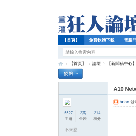
【首頁】
免費軟體下載
電腦
【首頁】
論壇
【新聞稿中心
A10 N
【
»
›
›
brian
發表
5527
2萬
214
主題
金錢
積分
不來恩