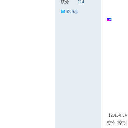
積分
214
發消息
狂
人
【2015年
交付控制器(A
論