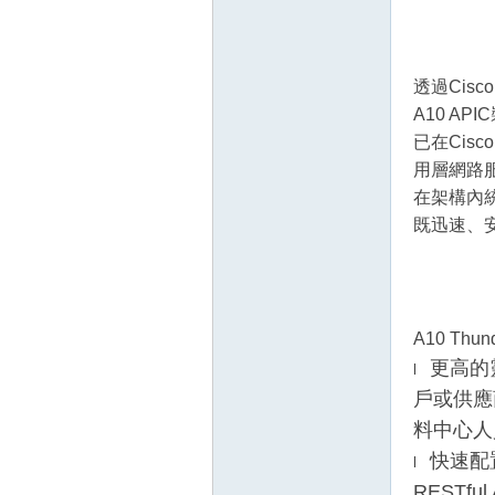
透過Cis
A10 A
已在Cisc
用層網路服
在架構內統
既迅速、
A10 Thu
更高的
l
戶或供應
料中心人
快速配
l
REST