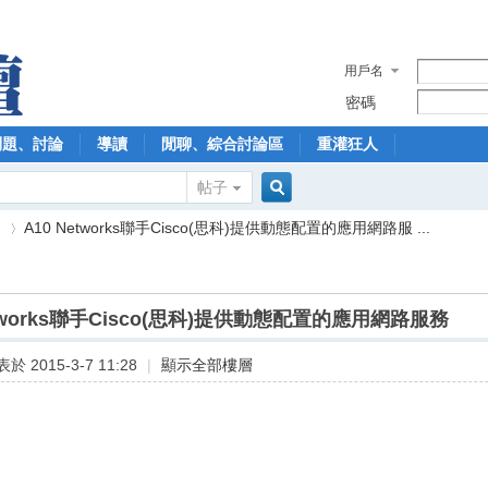
用戶名
密碼
問題、討論
導讀
閒聊、綜合討論區
重灌狂人
帖子
搜
】
A10 Networks聯手Cisco(思科)提供動態配置的應用網路服 ...
索
etworks聯手Cisco(思科)提供動態配置的應用網路服務
›
於 2015-3-7 11:28
|
顯示全部樓層