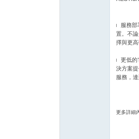
服務部
l
置。不論
擇與更高
更低的T
l
決方案提
服務，達
更多詳細