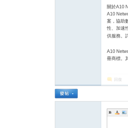
關於A10 N
A10 N
案，協助
性、加速
供服務。
A10 Net
冊商標。
回復