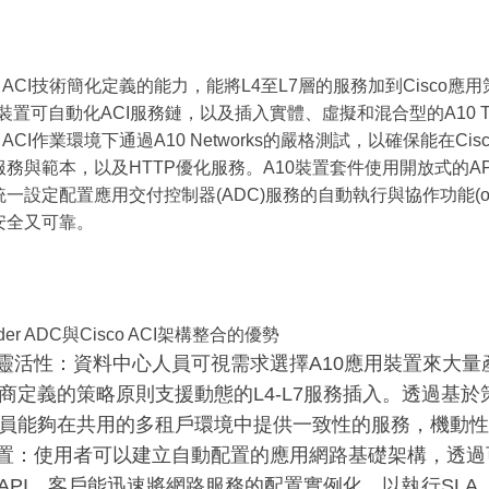
co ACI技術簡化定義的能力，能將L4至L7層的服務加到Cisco應
PIC裝置可自動化ACI服務鏈，以及插入實體、虛擬和混合型的A10 
o ACI作業環境下通過A10 Networks的嚴格測試，以確保能在Cis
務與範本，以及HTTP優化服務。A10裝置套件使用開放式的API與
一設定配置應用交付控制器(ADC)服務的自動執行與協作功能(orche
安全又可靠。
nder ADC與Cisco ACI架構整合的優勢
靈活性：資料中心人員可視需求選擇A10應用裝置來大量產生實
商定義的策略原則支援動態的L4-L7服務插入。透過基
員能夠在共用的多租戶環境中提供一致性的服務，機動性
置：使用者可以建立自動配置的應用網路基礎架構，透過
ful API，客戶能迅速將網路服務的配置實例化，以執行S