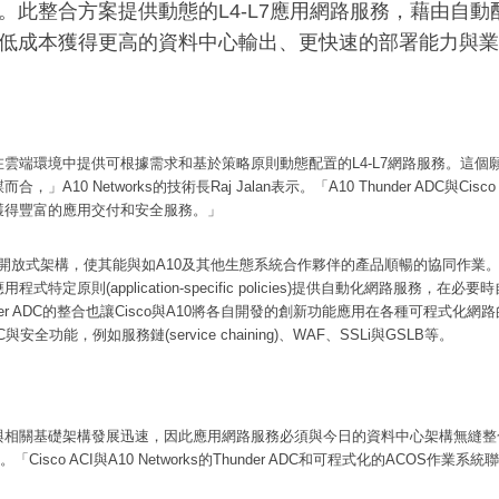
。此整合方案提供動態的L4-L7應用網路服務，藉由自
低成本獲得更高的資料中心輸出、更快速的部署能力與業
雲端環境中提供可根據需求和基於策略原則動態配置的L4-L7網路服務。這個願景與
合，」A10 Networks的技術長Raj Jalan表示。「A10 Thunder ADC與
獲得豐富的應用交付和安全服務。」
CI的開放式架構，使其能與如A10及其他生態系統合作夥伴的產品順暢的協同作業。Cisco 
程式特定原則(application-specific policies)提供自動化網路服
nder ADC的整合也讓Cisco與A10將各自開發的創新功能應用在各種可程式化網路
安全功能，例如服務鏈(service chaining)、WAF、SSLi與GSLB等。
相關基礎架構發展迅速，因此應用網路服務必須與今日的資料中心架構無縫整合，」
i表示。「Cisco ACI與A10 Networks的Thunder ADC和可程式化的AC