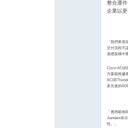
整合運作
企業以更
「我們希望在
交付流程不謀而
基礎架構中
壇
Cisco A
方案能根據應用
ACI與Thu
多先進的ADC與
「應用範例與
】
Jiandan
性。」