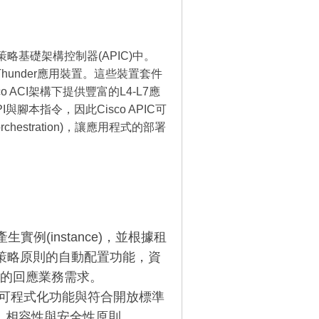
用策略基礎架構控制器(APIC)中。
Thunder應用裝置。這些裝置套件
co ACI架構下提供豐富的L4-L7應
腳本指令，因此Cisco APIC可
stration)，讓應用程式的部署
例(instance)，並根據租
於策略原則的自動配置功能，資
的回應業務需求。
可程式化功能與符合開放標準
LA、相容性與安全性原則。