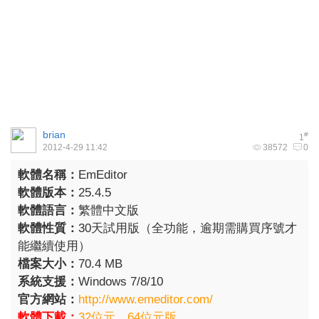
brian
#
1
2012-4-29 11:42
38572
0
軟體名稱：
EmEditor
軟體版本：
25.4.5
軟體語言：
繁體中文版
軟體性質：
30天試用版（全功能，逾期需購買序號才
能繼續使用）
檔案大小：
70.4
MB
系統支援：
Windows 7/8/10
官方網站：
http://www.emeditor.com/
軟體下載：
32位元
、
64位元版