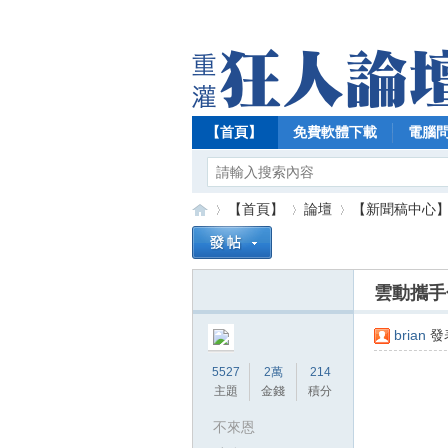
【首頁】
免費軟體下載
電腦
【首頁】
論壇
【新聞稿中心
雲動攜手
【
»
›
›
brian
發表
5527
2萬
214
主題
金錢
積分
不來恩