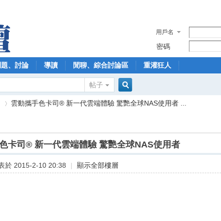
用戶名
密碼
問題、討論
導讀
閒聊、綜合討論區
重灌狂人
帖子
搜
】
雲動攜手色卡司® 新一代雲端體驗 驚艷全球NAS使用者 ...
索
色卡司® 新一代雲端體驗 驚艷全球NAS使用者
›
於 2015-2-10 20:38
|
顯示全部樓層