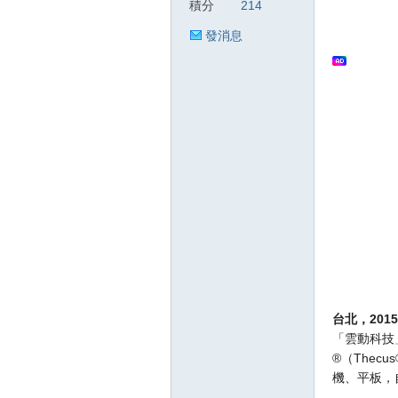
積分
214
發消息
狂
人
台北，
201
「雲動科技
®（Thec
機、平板，
論