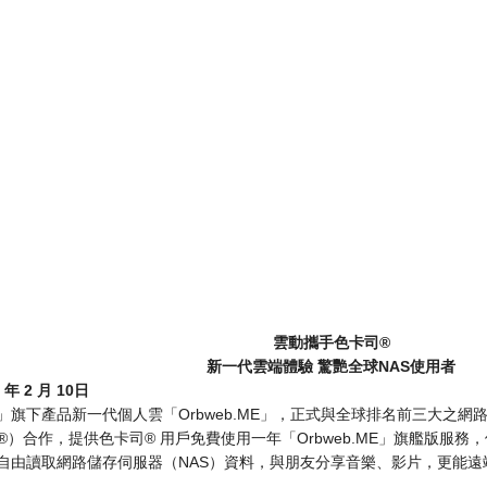
雲動攜手色卡司
®
新一代雲端體驗
驚艷全球
NAS
使用者
5
年
2
月
10
日
」旗下產品新一代個人雲「Orbweb.ME」，正式與全球排名前三大之網
us®）合作，提供色卡司® 用戶免費使用一年「Orbweb.ME」旗艦版
自由讀取網路儲存伺服器（NAS）資料，與朋友分享音樂、影片，更能遠