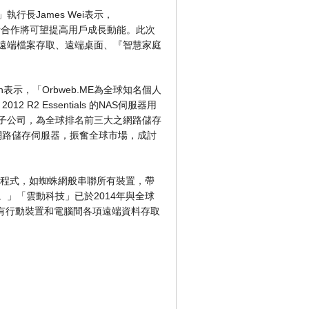
長James Wei表示，
全新合作將可望提高用戶成長動能。此次
遠端檔案存取、遠端桌面、『智慧家庭
ih表示，「Orbweb.ME為全球知名個人
2 R2 Essentials 的NAS伺服器用
子公司，為全球排名前三大之網路儲存
s系統的網路儲存伺服器，振奮全球市場，成討
、應用程式，如蜘蛛網般串聯所有裝置，帶
」「雲動科技」已於2014年與全球
享有行動裝置和電腦間各項遠端資料存取