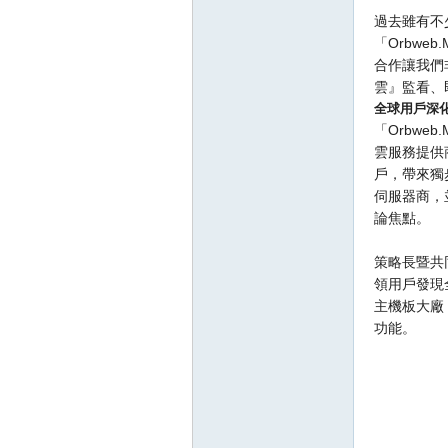
過去雖有不
「Orbw
合作讓我們
雲』監看、
全球用戶深
「Orbwe
雲服務提供商，
戶，帶來獨
伺服器商，並
壇
論焦點。
策略長暨共同
領用戶發現
主機板大廠
功能。
】