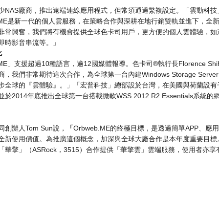
少NAS廠商，推出遠端連線應用程式，但常須通過繁複設定。「雲動科技」執行
eb.ME是新一代的個人雲服務，在策略合作與深耕在地行銷雙軌並進下，
非常興奮，我們將有機會提供全球色卡司用戶，更方便的個人雲體驗，如
即時影音串流等。」
化
b.ME」支援超過10種語言，逾12國媒體報導。色卡司®執行長Florence Sh
我們非常期待這次合作，為全球第一台內建Windows Storage Server 201
步全球的『雲體驗』。」「宏普科技」總部設於台灣，在美國與荷蘭設有
於2014年底推出全球第一台搭載微軟WSS 2012 R2 Essential
創辦人Tom Sun說，
「
Orbweb.ME的終極目標，是透過簡單APP
全新使用價值。為推廣這個概念，加深與全球大廠合作是本年度重要目標。
「華擎」（ASRock，3515）合作提供「華擎雲」雲端服務，使用者亦