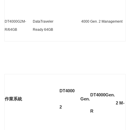
DT4000G2M-
DataTraveler 4000 Gen. 2 Management
R/64GB
Ready 64GB
DT4000
DT4000Gen.
作業系統
Gen.
2 M-
2
R