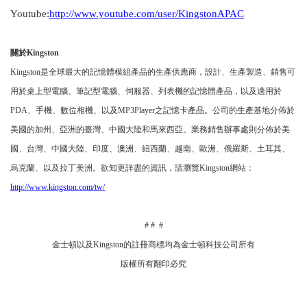
Youtube:
http://www.youtube.com/user/KingstonAPAC
關於
Kingston
Kingston
是全球最大的記憶體模組產品的生產供應商，設計、生產製造、銷售可
用於桌上型電腦、筆記型電腦、伺服器、列表機的記憶體產品，以及適用於
PDA
、手機、數位相機、以及
MP3Player
之記憶卡產品。公司的生產基地分佈於
美國的加州、亞洲的臺灣、中國大陸和馬來西亞。業務銷售辦事處則分佈於美
國、台灣、中國大陸、印度、澳洲、紐西蘭、越南、歐洲、俄羅斯、土耳其、
烏克蘭、以及拉丁美洲。欲知更詳盡的資訊，請瀏覽
Kingston
網站：
http://www.kingston.com/tw/
# # #
金士頓以及
Kingston
的註冊商標均為金士頓科技公司所有
版權所有翻印必究