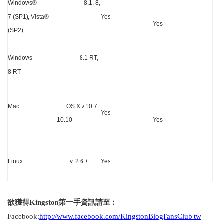
Windows
®
8.1, 8,
7 (SP1), Vista
®
Yes
Yes
(SP2)
Windows 8.1 RT,
8 RT
Mac OS X v.10.
7
Yes
– 10.
10
Yes
Linux v. 2.6 +
Yes
欲獲得
Kingston
第一手資訊請至：
Facebook:
http://www.facebook.com/KingstonBlogFansClub.
tw