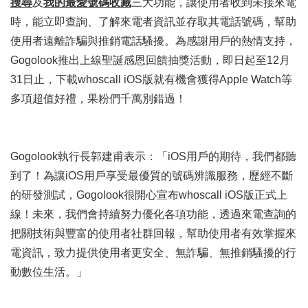
搜尋
及
我的最愛號碼收藏
三大功能，讓使用者收到未接來電
時，能立即查詢、了解來電者資訊並存取其電話號碼，幫助
使用者遠離詐騙與推銷電話騷擾。為感謝用戶的熱情支持，
Gogolook推出上線聖誕感恩回饋抽獎活動，即日起至12月
31日止，下載whoscall iOS版就有機會獲得Apple Watch等
多項超值好禮，果粉們千萬別錯過！
Gogolook執行長郭建甫表示：「iOS用戶的期待，我們都聽
到了！為讓iOS用戶享受最優質的號碼辨識服務，歷經不斷
的研發測試，Gogolook很開心宣布whoscall iOS版正式上
線！未來，我們會持續努力優化各項功能，透過來電查詢的
把關技術與豐富的使用者社群回報，幫助使用者有效掌握來
電資訊，致力提供使用者更安全、無詐騙、無推銷騷擾的行
動數位生活。」