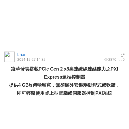
brian
#
1
2014-12-27 14:32
2870
0
凌華發表搭載
PCIe Gen 2 x8
高速纜線連結能力之
PXI
Express
遠端控制器
提供
4 GB/s
傳輸頻寬，無須額外安裝驅動程式或軟體，
即可輕鬆使用桌上型電腦或伺服器控制
PXI
系統