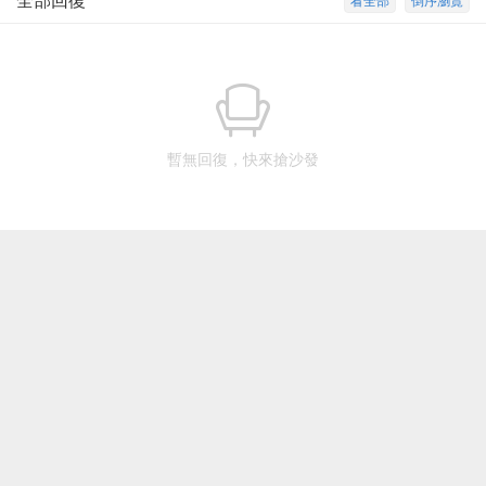
全部回復
看全部
倒序瀏覽
暫無回復，快來搶沙發