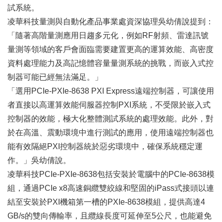
試系統。
凌華科技量測與自動化產品事業處資深協理吳幼倩說提到：
「隨著高階量測應用日趨多元化，例如RF射頻、雷達訊號
量測等領域的客戶會面臨需要建置更高的運算效能、高密度
資料處理能力及高記憶體容量量測系統的挑戰，而嵌入式控
制器可能已經無法滿足。」
「選用
PCIe-PXIe-8638
PXI Express遠端控制器，可讓使用
者直接以高運算效能伺服器控制PXI系統，不受限於嵌入式
控制器的效能，極大化整體測試系統的處理效能。此外，對
於在高溫、震動環境中進行測試的應用，使用遠端控制器也
能有效隔絕PXI控制器統於惡劣環境中，確保系統穩定運
作。」吳幼倩說。
凌華科技
PCIe-PXIe-8638
包括安裝於電腦中的
PCIe-8638
模
組，通過PCIe x8高速銅纜雙絞線和堅固的iPass式接頭以連
結至安裝於PXI機箱第一槽的
PXIe-8638
模組，提供高達4
GB/s的雙向傳輸率，且纜線長度可延伸至5公尺，也能避免