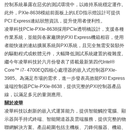
控制系統暴露在惡劣的測試環境中，以維持系統穩定運作。
此外，
PXIe-8638
模組前面板上的LED指示燈設計可提供
PCI Express連結狀態資訊，提升使用者便利性。
凌華科技
PCIe-PXIe-8638
採用PCIe透明橋設計，支援各種
作業系統，並能與各家廠牌的PXI Express機箱相容，使用
者能快速的連結擴展系統與PXI系統，且完全無需安裝額外
的驅動程式或軟體元件，大幅降低測試系統建置的複雜度。
繼今年凌華科技於六月份發表了搭載最新第四代Intel®
Core™ i7- 4700EQ四核心處理器的嵌入式控制器
PXIe-
3985
。為滿足市場的需求，進一步發表高效能PXI Express
遠端控制器
PCIe-PXIe-8638
，提供完整的PXI控制器產品
線，以滿足多元的量測應用。
關於凌華
凌華科技以創新的嵌入式運算能力，提供智能觸控電腦、顯
示器與手持式終端、智能閘道器及雲端服務，提供完整的物
聯網解決方案。產品範圍包括主機板、刀鋒伺服器、機箱、