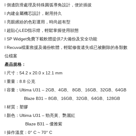
l 側邊防滑處理及特殊圓弧導角設計，便於插拔
l 內建金屬機芯設計，耐用持久
l 亮眼繽紛的色彩運用，時尚超有型
l 超貼心LED指示燈，輕鬆掌握使用狀態
l SP Widget免費下載軟體提供7大備份及安全功能
l Recuva檔案救援及備份軟體，輕鬆修復遺失或已被刪除的各類數
位檔案
產品規格：
l 尺寸：54.2 x 20.0 x 12.1 mm
l 重量：8.8 公克
l 容量：Ultima U31 – 2GB、4GB、 8GB、16GB、32GB、64GB
Blaze B31 – 8GB、16GB、32GB、64GB、128GB
l 材質：塑膠
l 顏色：Ultima U31 – 勁亮黃、艷麗紅
Blaze B31 – 優雅紫
l 操作溫度：0° C ~ 70° C