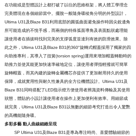
在功能或是型體設計上都打破了以往的思維框架，將人體工學理念
完美體現在各個細節當中。擺脫一般隨身碟稜角分明的外型設計，
Ultima U31及Blaze B31利用底部的圓弧曲面避免操作時因尖銳邊角
所可能造成的不悅手感，而兩側的特殊弧面導角及表面點狀處理能
讓使用者在插拔時找到完美的支撐弧度並達到有效的防滑效果。除
此之外，Ultima U31及Blaze B31的360°旋轉式帽蓋採用了獨家的四
向助推專利，其導入了扭簧(torsion spring)運用來增加帽蓋轉動時的
助推力並使其能更加快速準確地定位，讓使用者彈指輕撥就可簡單
旋轉帽蓋，而其內建的旋轉金屬機芯亦提供了更加耐用持久的使用
保障，成就實用性與耐久性兼具的全方位機體設計。Ultima U31及
Blaze B31同時搭配了LED指示燈方便使用者辨識資料傳輸及其使用
狀態，體貼的小設計讓使用者在操作上更加便利有效率。用細節成
就完美，Ultima U31及Blaze B31以無數的細節考究打造出令人驚艷
的高機能隨身碟。
多彩多藝
動人曲線細緻呈現
SP Ultima U31及Blaze B31是專為專注時尚、喜愛體驗細節的