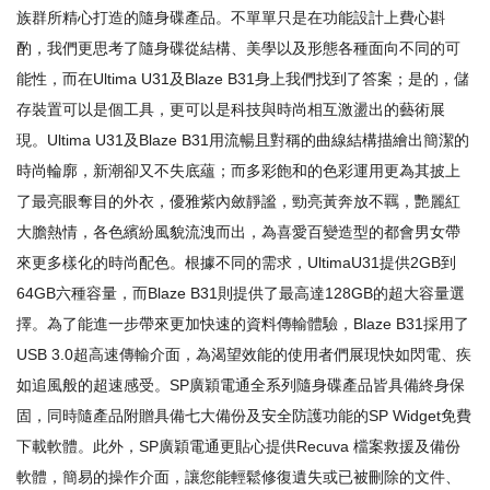
族群所精心打造的隨身碟產品。不單單只是在功能設計上費心斟
酌，我們更思考了隨身碟從結構、美學以及形態各種面向不同的可
能性，而在Ultima U31及Blaze B31身上我們找到了答案；是的，儲
存裝置可以是個工具，更可以是科技與時尚相互激盪出的藝術展
現。Ultima U31及Blaze B31用流暢且對稱的曲線結構描繪出簡潔的
時尚輪廓，新潮卻又不失底蘊；而多彩飽和的色彩運用更為其披上
了最亮眼奪目的外衣，優雅紫內斂靜謐，勁亮黃奔放不羈，艷麗紅
大膽熱情，各色繽紛風貌流洩而出，為喜愛百變造型的都會男女帶
來更多樣化的時尚配色。根據不同的需求，UltimaU31提供2GB到
64GB六種容量，而Blaze B31則提供了最高達128GB的超大容量選
擇。為了能進一步帶來更加快速的資料傳輸體驗，Blaze B31採用了
USB 3.0超高速傳輸介面，為渴望效能的使用者們展現快如閃電、疾
如追風般的超速感受。SP廣穎電通全系列隨身碟產品皆具備終身保
固，同時隨產品附贈具備七大備份及安全防護功能的SP Widget免費
下載軟體。此外，SP廣穎電通更貼心提供Recuva 檔案救援及備份
軟體，簡易的操作介面，讓您能輕鬆修復遺失或已被刪除的文件、