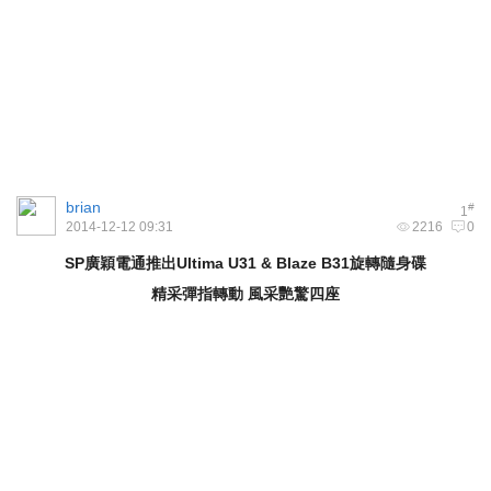
brian
#
1
2014-12-12 09:31
2216
0
SP
廣穎電通推出
Ultima U31 & Blaze B31
旋轉隨身碟
精采彈指轉動
風采艷驚四座