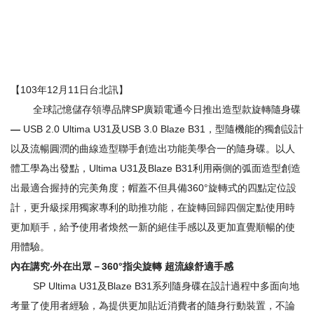
【103年12月11日台北訊】
全球記憶儲存領導品牌SP廣穎電通今日推出造型款旋轉隨身碟
—
USB 2.0 Ultima U31及USB 3.0 Blaze B31，型隨機能的獨創設計
以及流暢圓潤的曲線造型聯手創造出功能美學合一的隨身碟。以人
體工學為出發點，Ultima U31及Blaze B31利用兩側的弧面造型創造
出最適合握持的完美角度；帽蓋不但具備360°旋轉式的四點定位設
計，更升級採用獨家專利的助推功能，在旋轉回歸四個定點使用時
更加順手，給予使用者煥然一新的絕佳手感以及更加直覺順暢的使
用體驗。
內在講究‧外在出眾－360°
指尖旋轉
超流線舒適手感
SP Ultima U31及Blaze B31系列隨身碟在設計過程中多面向地
考量了使用者經驗，為提供更加貼近消費者的隨身行動裝置，不論