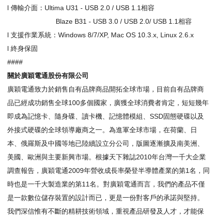
l 傳輸介面：Ultima U31 - USB 2.0 / USB 1.1相容
Blaze B31 - USB 3.0 / USB 2.0/ USB 1.1相容
l 支援作業系統：Windows 8/7/XP, Mac OS 10.3.x, Linux 2.6.x
l 終身保固
####
關於廣穎電通股份有限公司
廣穎電通致力於銷售自有品牌商品開拓全球市場，目前自有品牌商
品已經成功銷售全球100多個國家，廣獲全球消費者肯定，短短幾年
即成為記憶卡、隨身碟、讀卡機、記憶體模組、SSD固態硬碟以及
外接式硬碟的全球領導廠商之一。為進軍全球市場，在荷蘭、日
本、俄羅斯及中國等地已陸續設立分公司，版圖逐漸擴及南美洲、
美國、歐洲與主要新興市場。根據天下雜誌2010年台灣一千大企業
調查報告，廣穎電通2009年營收成長率榮登半導體產業的第1名，同
時也是一千大製造業的第11名。對廣穎電通而言，我們的產品不僅
是一款數位儲存裝置的設計而已，更是一份對客戶的承諾與堅持。
我們深信惟有不斷的精耕技術領域，重視產品研發及人才，才能保