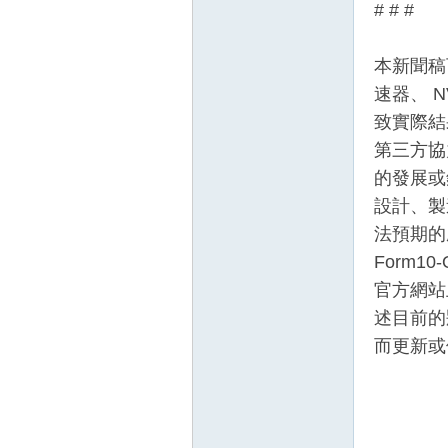
# # #
本新聞稿可
速器、 N
致實際結
第三方協
的發展或
設計、製
法預期的
Form1
官方網站
述目前的
而更新或