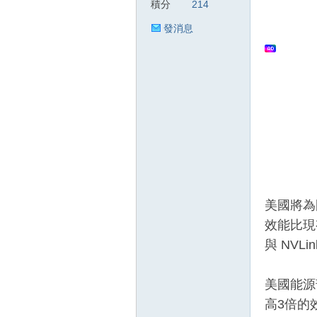
積分
214
發消息
狂
人
美國將為
效能比現有
與 NVL
美國能源
高3倍的
論