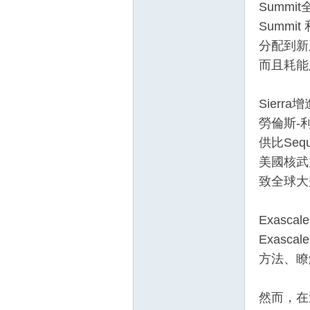
Summ
Summ
分配到新
而且耗能只
Sierr
勞倫斯-利
供比Seq
美國核武
致全球大
Exasc
Exas
方法、瞭
然而，在