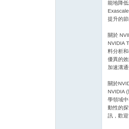
能地降低耗
Exasc
提升的節
關於 NVI
NVID
料分析和
優異的效
加速溝通
關於NVID
NVID
學領域中
動性的探
訊，歡