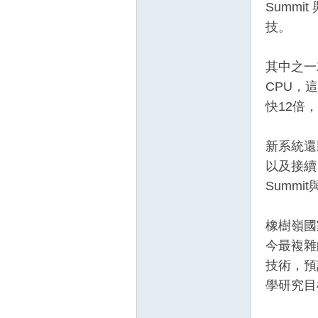
Summi
技。
其中之一就
CPU，
快12倍
新系統還將
以及接續 
Summi
橡樹嶺國家
今最複雜
技術，預
學研究目