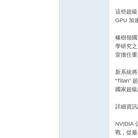
這些超級電
GPU 加
橡樹嶺國家
學研究之用
室擔任重
壇
新系統將
“Tita
國家超級
詳細資訊
】
NVID
戰，從最