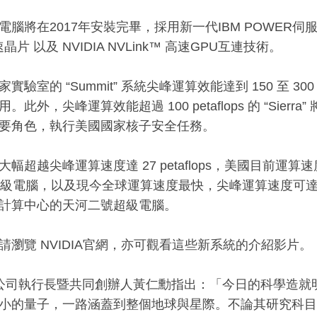
腦將在2017年安裝完畢，採用新一代IBM POWER伺服器搭載
速晶片 以及 NVIDIA NVLink™ 高速GPU互連技術。
實驗室的 “Summit” 系統尖峰運算效能達到 150 至 300 
。此外，尖峰運算效能超過 100 petaflops 的 “Sier
要角色，執行美國國家核子安全任務。
大幅超越尖峰運算速度達 27 petaflops，美國目前運
n” 超級電腦，以及現今全球運算速度最快，尖峰運算速度可達55
計算中心的天河二號超級電腦。
請瀏覽 NVIDIA官網，亦可觀看這些新系統的介紹影片。
IA 公司執行長暨共同創辦人黃仁勳指出：「今日的科學造
小的量子，一路涵蓋到整個地球與星際。不論其研究科目