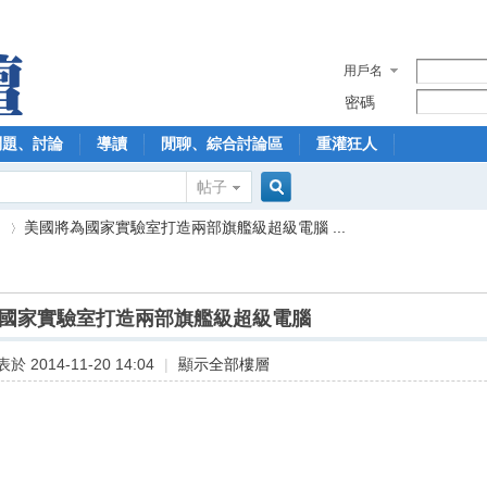
用戶名
密碼
問題、討論
導讀
閒聊、綜合討論區
重灌狂人
帖子
搜
】
美國將為國家實驗室打造兩部旗艦級超級電腦 ...
索
國家實驗室打造兩部旗艦級超級電腦
›
於 2014-11-20 14:04
|
顯示全部樓層