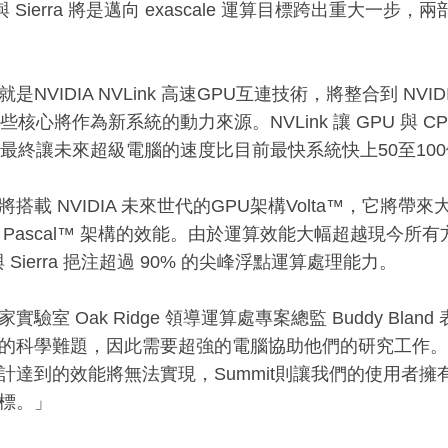
t 與 Sierra 將是邁向 exascale 運算目標跨出重大
是NVIDIA NVLink 高速GPU互連技術，將整合到 NVIDI
這些核心將作為新系統的動力來源。NVLink 讓 GPU 與 
，最終讓未來超級電腦的速度比目前最快系統快上50至10
搭載 NVIDIA 未來世代的GPU架構Volta™，它將帶來大
Pascal™ 架構的效能。由於運算效能大幅超越現今所有方案
t與 Sierra 挹注超過 90% 的尖峰浮點運算處理能力。
實驗室 Oak Ridge 領導運算處專案總監 Buddy Bl
的科學難題，因此需要超強的電腦協助他們的研究工作。
計達到的效能將無法實現，Summit則讓我們的使用者
標。」