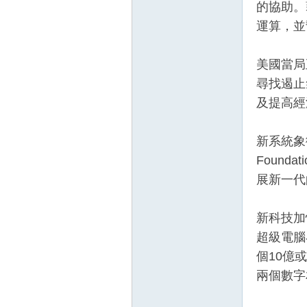
的協助。
運算，並
美國當局
尋找遏止
及提高經
新系統象徵
Foun
展新一代
新科技加快
超級電腦界
個10億
兩個數字