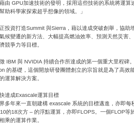
藉由 GPU加速技術的發明，採用這些技術的系統將運算速度提
幫助科學家探索超乎想像的領域。」
正投資打造Summit 與Sierra，藉以達成突破創舉，
氣候變遷的新方法、大幅提高燃油效率、預測天然災害、
濟競爭力等目標。
 IBM 與 NVIDIA 持續合作所達成的第一個重大里程碑。
dation 的基礎，這個開放研發團體創立的宗旨就是為了高
的運算解決方案。
達成Exascale運算目標
多年來一直朝建構 exascale 系統的目標邁進，亦即每秒能進行1 
或10的18次方 – 的浮點運算，亦即FLOPS。一個FLO
相乘的運算作業。