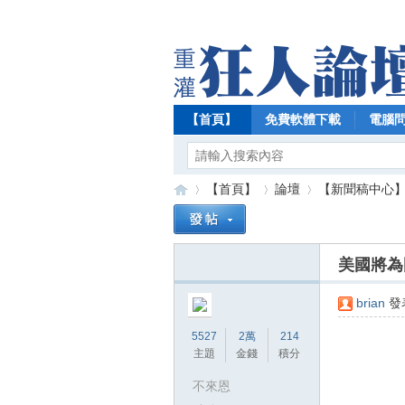
【首頁】
免費軟體下載
電腦
【首頁】
論壇
【新聞稿中心
美國將為
【
»
›
›
brian
發表
5527
2萬
214
主題
金錢
積分
不來恩