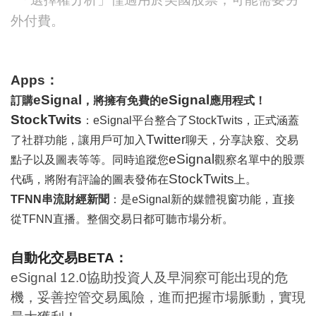
*
外付費。
Apps
：
eSignal
eSignal
訂購
，將擁有免費的
應用程式！
StockTwits
：
eSignal
平台整合了StockTwits，正式涵蓋
Twitter
了社群功能，讓用戶可加入
聊天，分享訣竅、交易
eSignal
點子以及圖表等等。同時
追蹤您
觀察名單中的股票
StockTwits
代碼，將附有評論的圖表發佈在
上。
TFNN
串流財經新聞
：是eSignal新的媒體視窗功能，直接
從TFNN直播。整個交易日都可聽市場分析。
自動化交易
BETA
：
eSignal 12.0
協助投資人及早洞察可能出現的危
機，妥善控管交易風險，進而把握市場脈動，實現