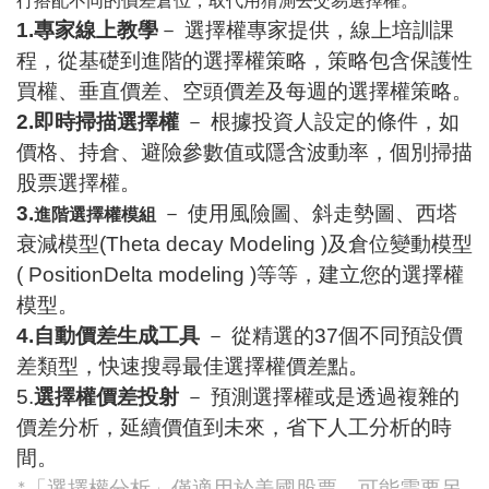
行搭配不同的價差倉位，取代用猜測去交易選擇權。
1.
專家線上教學
－
選擇權專家提供，線上培訓課
程，從基礎到進階的選擇權策略，策略包含保護性
買權、垂直價差、空頭價差及每週的選擇權策略。
2.
即時掃描選擇權
－
根據投資人設定的條件，如
價格、持倉、避險參數值或隱含波動率，個別掃描
股票選擇權。
3.
－
使用風險圖、斜走勢圖、西塔
進階選擇權模組
衰減模型
(Theta decay Modeling )
及倉位變動模型
( PositionDelta modeling )
等等，建立您的選擇權
模型。
4.
自動價差生成工具
－
從精選的
37
個不同預設價
差類型，快速搜尋最佳選擇權價差點。
5.
選擇權價差投射
－
預測選擇權或是透過複雜的
價差分析，延續價值到未來，省下人工分析的時
間。
「選擇權分析」僅適用於美國股票，可能需要另