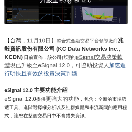
【台灣，
11
月
10
日】
兆
整合式金融交易平台領導廠商
毅資訊股份有限公司
(KC Data Networks Inc.,
KCDN)
eSignal
交易決策軟
日前宣佈，該公司代理的
體
現已升級至
eSignal 12.0
，可協助投資人
加速進
行明快且有效的投資決策判斷。
主要功能介紹
eSignal 12.0
eSignal 12.0
更強大的功能
提供
，包含
：
全新的市場篩
選工具
、
進階選擇權分析以及社群媒體和串流新聞的應用程
式，讓您在整個交易日中不會錯失資訊。