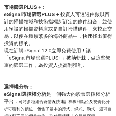
市場篩選
PLUS +
：
eSignal
市場篩選
PLUS +
投資人可透過由數以百
計的掃描領域和技術指標所訂定的條件組合，並使
用預設的掃描資料庫或是自訂掃描條件，來校正交
易，
以便在種類繁多的海外商品中，快速找出值得
投資的標的。
現在訂購
eSignal 12.0
立即免費使用
！
讓
「
eSignal
市場篩選
PLUS+
」
披荊斬棘，做這些繁
重的篩選工作，為投資人提高利獲利。
選擇權分析：
eSignal
選擇權分析
是一個強大的股票選擇權分析
平台，
可將多種組合倉情況快速計算獲利點位及視覺化分
析可獲利的價位，包含了基本的跨式、蝶式、勒式，還可自