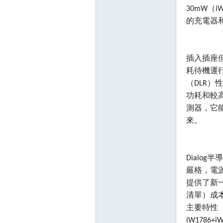
30mW（
的充電器和
插入插座
耗待機運
（DLR
功耗和較
測器，它
來。
Dialo
嚴格，電源
提供了新
清單）成
主要特性
iW1786