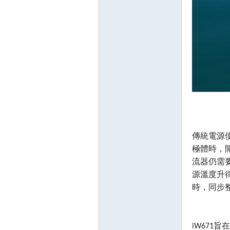
傳統電源使
極體時，開
流器仍需要
源溫度升得
時，同步
iW671旨