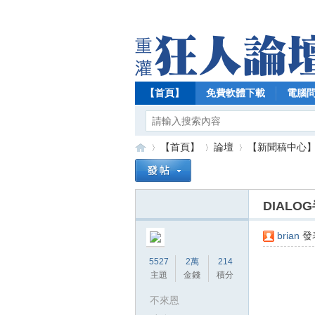
【首頁】
免費軟體下載
電腦
【首頁】
論壇
【新聞稿中心
DIAL
【
»
›
›
brian
發表
5527
2萬
214
主題
金錢
積分
不來恩