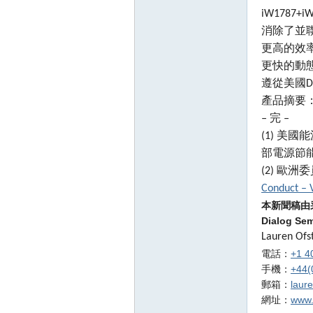
iW1787
消除了並聯S
更高的效率
更快的動
遵從美國D
產品摘要
‒ 完 ‒
(1) 美國能源部
部電源節能標
(2) 歐
Conduct – V
本新聞稿由
Dialog Se
Lauren Ofs
電話：
+1 4
手機：
+44(
郵箱：
laur
網址：
www.