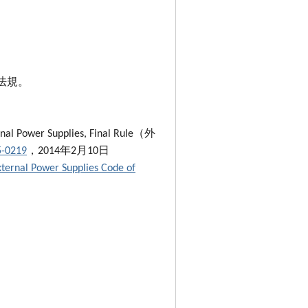
)法規。
Power Supplies, Final Rule（外
5-0219
，2014年2月10日
xternal Power Supplies Code of