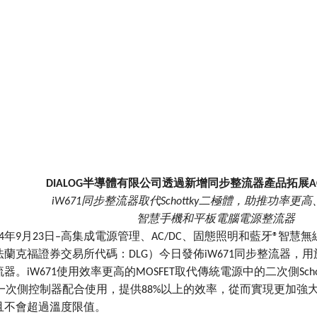
DIALOG
半導體有限公司透過新增同步整流器產品拓展AC
iW671
同步整流器取代
Schottky
二極體，助推功率更高
智慧手機和平板電腦電源整流器
14年9月23日–高集成電源管理、AC/DC、固態照明和藍牙®智慧無
法蘭克福證券交易所代碼：DLG）今日發佈iW671同步整流器，
。iW671使用效率更高的MOSFET取代傳統電源中的二次側Schottk
87一次側控制器配合使用，提供88%以上的效率，從而實現更加
且不會超過溫度限值。