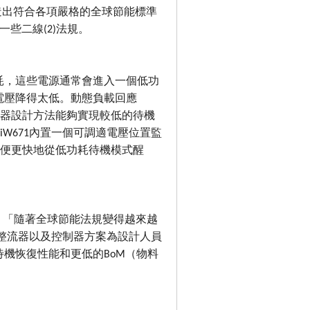
打造出符合各項嚴格的全球節能標準
一些二線(2)法規。
耗，這些電源通常會進入一個低功
電壓降得太低。動態負載回應
電器設計方法能夠實現較低的待機
W671內置一個可調適電壓位置監
以便更快地從低功耗待機模式醒
 表示：「隨著全球節能法規變得越來越
同步整流器以及控制器方案為設計人員
機恢復性能和更低的BoM（物料