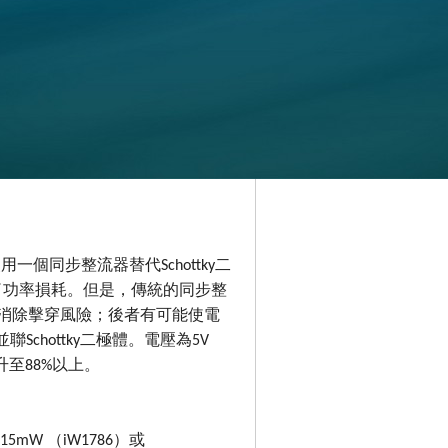
一個同步整流器替代Schottky二
減少了功率損耗。但是，傳統的同步整
，以消除擊穿風險；後者有可能使電
Schottky二極體。電壓為5V
至88%以上。
5mW （iW1786）或