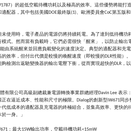
iW1787）的超低空載待機功耗以及極高的效率。這些優勢將能
適配器，其中包括美國DOE最終版(1)、歐洲委員會CoC第五版和
但未使用時，電子產品的電源仍將持續耗電。為了達到低待機功
行模式。然而當有負載時，它們必需很快「醒來」，以防止輸出
）性能由系統醒來並回應負載變化的速度決定。典型的適配器和充
高的效率，但付出代價是較慢的喚醒速度（即較慢的DLR性能）。i
能夠檢測出返馳變換器的輸出電壓下衝，從而實現超快的DLR，
g半導體有限公司高級副總裁兼電源轉換事業群總經理Davin Lee
正在逼近成本、性能和尺寸的極限。Dialog的創新型iW671
一代低成本的適配器及充電器的終極組合，並集高效率、更快的待
本於一身。」
+iW671：最大15W輸出功率，空載待機功耗<15mW