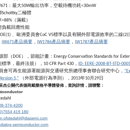
+iW671：最大50W輸出功率，空載待機功耗<30mW
chottky二極體
>88%（滿載）
態負載回應性能
OE(1) 、歐洲委員會CoC V5標準以及有關外部電源效率的二線(2
：
iW671產品摘要
，
iW1786產品摘要
，
iW1787產品摘要
（DOE），節能計畫：Energy Conservation Standards for External 
準，最終法規），10 CFR Part 430，
ID: EERE-2008-BT-STD-000
洲委員會可再生能源署能源與交通研究所總理事會聯合研究中心，
“E
ersion 5,”
（外部電源行為準則），2013年10月29日
采杰公關代表德商戴樂格半導體發佈，查詢詳情，請聯繫：
miconductor
tedahl
08-374-4200
0)7554 419 180
en.ofstedahl@diasemi.com
dialog-semiconductor.com