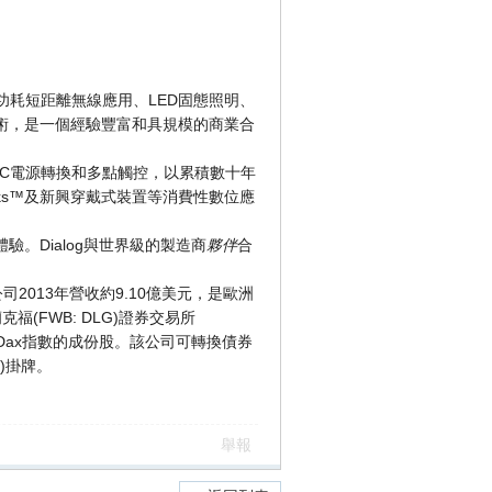
、低功耗短距離無線應用、LED固態照明、
技術，是一個經驗豐富和具規模的商業合
/DC電源轉換和多點觸控，以累積數十年
oks™及新興穿戴式裝置等消費性數位應
驗。Dialog與世界級的製造商
夥伴
合
該公司2013年營收約9.10億美元，是歐洲
福(FWB: DLG)證券交易所
時也是德國TecDax指數的成份股。該公司可轉換債券
t)掛牌。
舉報