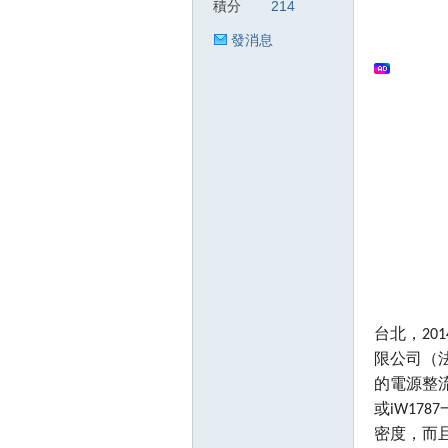
積分
214
發消息
狂
人
台北，20
限公司（
的電源整流器
或iW17
密度，而
論