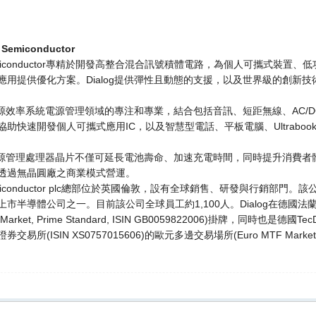
 Semiconductor
 Semiconductor專精於開發高整合混合訊號積體電路，為個人可攜式裝置
應用提供優化方案。Dialog提供彈性且動態的支援，以及世界級的創新
g在能源效率系統電源管理領域的專注和專業，結合包括音訊、短距無線、AC
協助快速開發個人可攜式應用IC，以及智慧型電話、平板電腦、Ultrabo
g的電源管理處理器晶片不僅可延長電池壽命、加速充電時間，同時提升消費者體
透過無晶圓廠之商業模式營運。
 Semiconductor plc總部位於英國倫敦，設有全球銷售、研發與行銷部門。
市半導體公司之一。目前該公司全球員工約1,100人。Dialog在德國法蘭克
ed Market, Prime Standard, ISIN GB0059822006)掛牌，同
交易所(ISIN XS0757015606)的歐元多邊交易場所(Euro MTF Marke