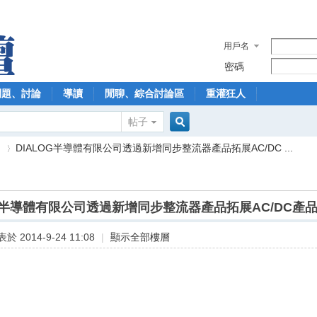
用戶名
密碼
問題、討論
導讀
閒聊、綜合討論區
重灌狂人
帖子
搜
】
DIALOG半導體有限公司透過新增同步整流器產品拓展AC/DC ...
索
OG半導體有限公司透過新增同步整流器產品拓展AC/DC產品
›
於 2014-9-24 11:08
|
顯示全部樓層