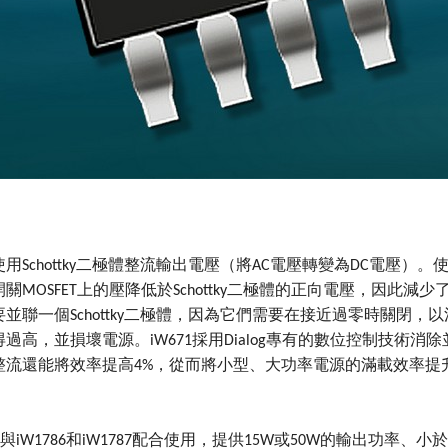
用Schottky二極體整流輸出電壓（將AC電壓轉變為DC電壓）。使用
關MOSFET上的壓降低於Schottky二極體的正向電壓，因此
並聯一個Schottky二極體，因為它們需要在接近過零時關閉
過高，並損壞電源。iW671採用Dialog專有的數位控制技術消除並聯
整流還能將效率提高4%，從而將小型、大功率電源的滿載效率提升
在與iW1786和iW1787配合使用，提供15W或50W的輸出功率、小於1