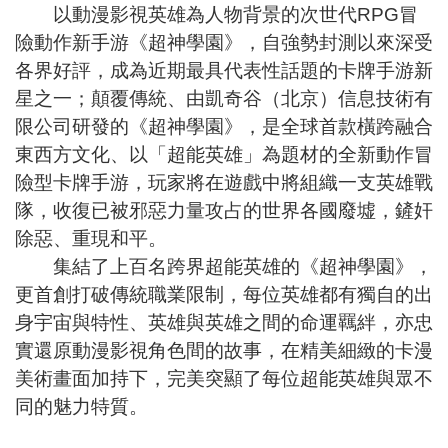
以動漫影視英雄為人物背景的次世代RPG冒
險動作新手游《超神學園》，自強勢封測以來深受
各界好評，成為近期最具代表性話題的卡牌手游新
星之一；顛覆傳統、由凱奇谷（北京）信息技術有
限公司研發的《超神學園》，是全球首款橫跨融合
東西方文化、以「超能英雄」為題材的全新動作冒
險型卡牌手游，玩家將在遊戲中將組織一支英雄戰
隊，收復已被邪惡力量攻占的世界各國廢墟，鏟奸
除惡、重現和平。
集結了上百名跨界超能英雄的《超神學園》，
更首創打破傳統職業限制，每位英雄都有獨自的出
身宇宙與特性、英雄與英雄之間的命運羈絆，亦忠
實還原動漫影視角色間的故事，在精美細緻的卡漫
美術畫面加持下，完美突顯了每位超能英雄與眾不
同的魅力特質。