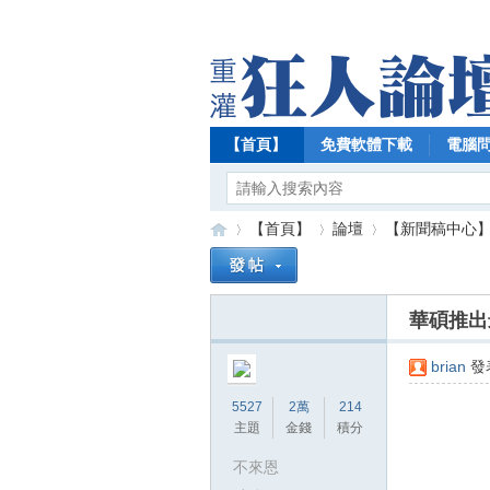
【首頁】
免費軟體下載
電腦
【首頁】
論壇
【新聞稿中心
華碩推出最
【
»
›
›
brian
發表
5527
2萬
214
主題
金錢
積分
不來恩