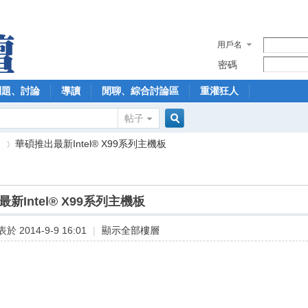
用戶名
密碼
問題、討論
導讀
閒聊、綜合討論區
重灌狂人
帖子
搜
】
華碩推出最新Intel® X99系列主機板
索
新Intel® X99系列主機板
›
於 2014-9-9 16:01
|
顯示全部樓層