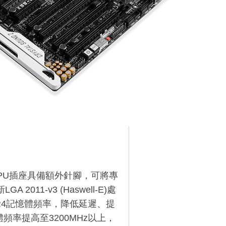
的CPU插座具備額外針腳，可將專
011-v3 (Haswell-E)處
DR4記憶體頻率，降低延遲、提
頻率提高至3200MHz以上，