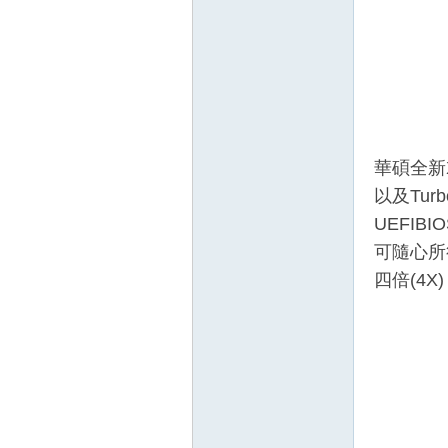
華碩全新X
以及Tu
UEFIB
可隨心所欲
四倍(4