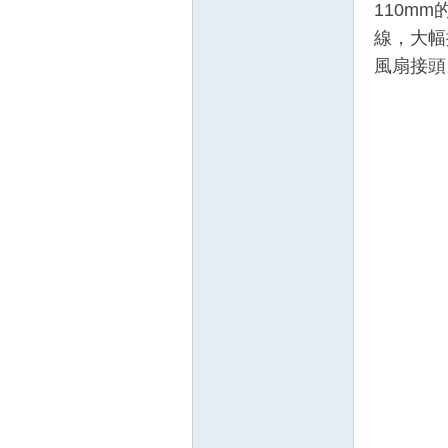
110mm
線，大幅提
風扇接頭
壇
】