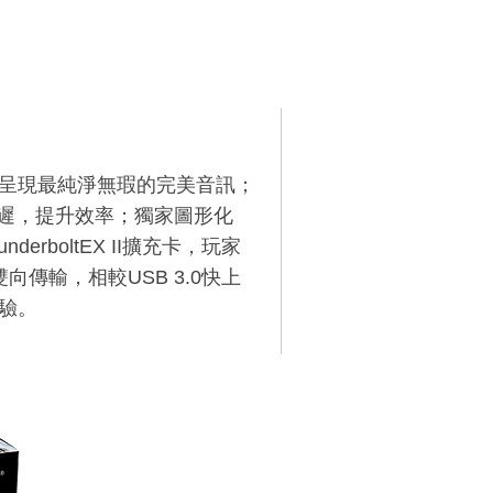
術，可呈現最純淨無瑕的完美音訊；
延遲，提升效率；獨家圖形化
erboltEX II擴充卡，玩家
的雙向傳輸，相較USB 3.0快上
體驗。