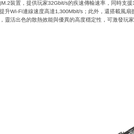
的M.2裝置，提供玩家32Gbit/s的疾速傳輸速率，同時支援3x3 
升Wi-Fi連線速度高達1,300Mbit/s；此外，還搭載風
，靈活出色的散熱效能與優異的高度穩定性，可激發玩家