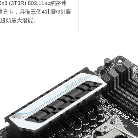
(3T3R) 802.11ac網路連
扇擴充卡，具備三個4針腳/3針腳
超頻最大潛能。