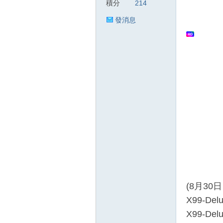
積分
214
發消息
狂
人
(8月30
X99-D
X99-D
論