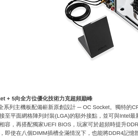
et + 5
向全方位優化技術力克超頻巔峰
9全系列主機板配備嶄新原創設計 ─ OC Socket。獨特
至平面網格陣列封裝(LGA)的額外接點，並可與Intel最新LGA 2
相容，再搭配獨家UEFI BIOS，玩家可於超頻時提升D
，即使在八個DIMM插槽全滿情況下，也能將DDR4記憶體