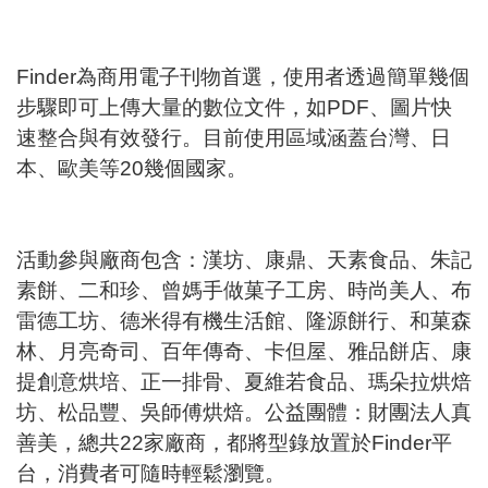
Finder為商用電子刊物首選，使用者透過簡單幾個
步驟即可上傳大量的數位文件，如PDF、圖片快
速整合與有效發行。目前使用區域涵蓋台灣、日
本、歐美等20幾個國家。
活動參與廠商包含：漢坊、康鼎、天素食品、朱記
素餅、二和珍、曾媽手做菓子工房、時尚美人、布
雷德工坊、德米得有機生活館、隆源餅行、和菓森
林、月亮奇司、百年傳奇、卡但屋、雅品餅店、康
提創意烘培、正一排骨、夏維若食品、瑪朵拉烘焙
坊、松品豐、吳師傅烘焙。公益團體：財團法人真
善美，總共22家廠商，都將型錄放置於Finder平
台，消費者可隨時輕鬆瀏覽。