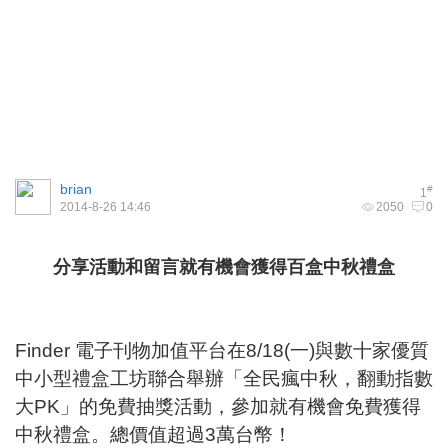
brian
#
1
2014-8-26 14:46
2050
0
分享活動和留言就有機會獲得百盒中秋禮盒
Finder 電子刊物加值平台在8/18(一)與數十家優質
中小型禮盒工坊聯合舉辦「全民瘋中秋，翻動指數
大PK」的免費抽獎活動，參加就有機會免費獲得
中秋禮盒。總價值超過3萬台幣！