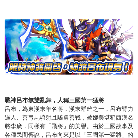
戰神呂布無雙亂舞，人稱三國第一猛將
呂布，為東漢末年名將，漢末群雄之一，呂布臂力
過人、善弓馬騎射且驍勇善戰，被媲美堪稱西漢名
將李廣，同樣有「飛將」的美譽。由於三國故事及
各種民間傳說，呂布向來是以「三國第一猛將」的