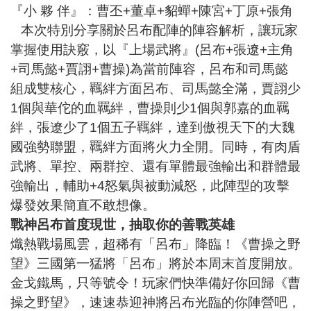
『小 夥 伴』：曹丕+董卓+貂蟬+陳宮+丁原+張角
本次特別分享關於呂布配陣的陣容解析，讓玩家
掌握使用訣竅，以『上場武將』(呂布+張遼+主角
+司馬懿+賈詡+曹操)為當前陣容，呂布和司馬懿
組成雙核心，羈絆方面呂布、司馬懿全滿，賈詡少
1個與華佗的血羈絆，曹操則少1個與郭嘉的血羈
絆，張遼少了1個五子羈絆，達到傲視天下的大魏
國強勢聯盟，羈絆方面將火力全開。同時，有肉盾
武將、單控、兩群控、還有單體最強輸出和群體最
強輸出，輔助+4怒氣與被動減怒，此陣型的攻擊
爆發效果簡直不敢想像。
戰神呂布首度現世，抽取你的善戰英雄
熾熱戰場風雲，超稀有「呂布」降臨！《曹操之野
望》三國第一猛將「呂布」將於本周末首度開放。
金戈鐵馬，只等號令！玩家們快準備好你回歸《曹
操之野望》，速速恭迎神將呂布光臨的你陣營吧，