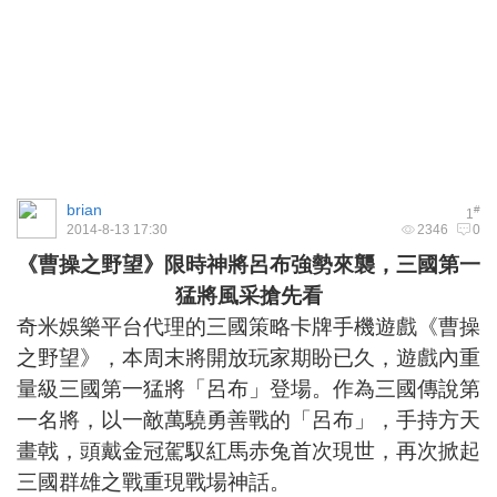
brian
#
1
2014-8-13 17:30
2346
0
《曹操之野望》限時神將呂布強勢來襲，三國第一
猛將風采搶先看
奇米娛樂平台代理的三國策略卡牌手機遊戲《曹操
之野望》，本周末將開放玩家期盼已久，遊戲內重
量級三國第一猛將「呂布」登場。作為三國傳說第
一名將，以一敵萬驍勇善戰的「呂布」，手持方天
畫戟，頭戴金冠駕馭紅馬赤兔首次現世，再次掀起
三國群雄之戰重現戰場神話。