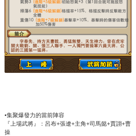
•集聚爆發力的當前陣容
『上場武將』：呂布+張遼+主角+司馬懿+賈詡+曹
操