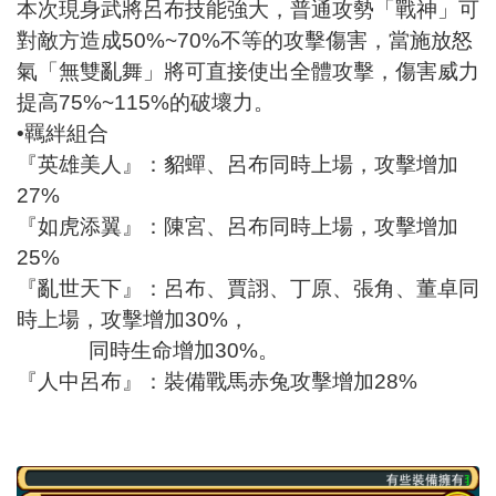
本次現身武將呂布技能強大，普通攻勢「戰神」可
對敵方造成50%~70%不等的攻擊傷害，當施放怒
氣「無雙亂舞」將可直接使出全體攻擊，傷害威力
提高75%~115%的破壞力。
•羈絆組合
『英雄美人』：貂蟬、呂布同時上場，攻擊增加
27%
『如虎添翼』：陳宮、呂布同時上場，攻擊增加
25%
『亂世天下』：呂布、賈詡、丁原、張角、董卓同
時上場，攻擊增加30%，
同時生命增加30%。
『人中呂布』：裝備戰馬赤兔攻擊增加28%