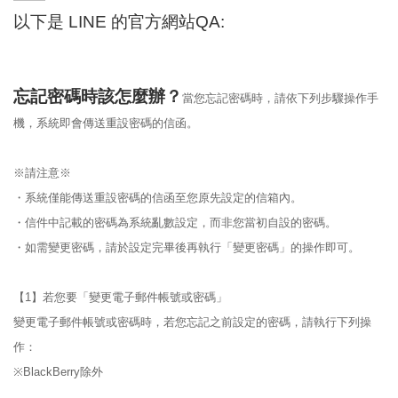
以下是 LINE 的官方網站QA:
忘記密碼時該怎麼辦？
當您忘記密碼時，請依下列步驟操作手
機，系統即會傳送重設密碼的信函。
※請注意※
・系統僅能傳送重設密碼的信函至您原先設定的信箱內。
・信件中記載的密碼為系統亂數設定，而非您當初自設的密碼。
・如需變更密碼，請於設定完畢後再執行「變更密碼」的操作即可。
【1】若您要「變更電子郵件帳號或密碼」
變更電子郵件帳號或密碼時，若您忘記之前設定的密碼，請執行下列操
作：
※BlackBerry除外