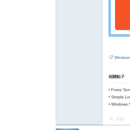
Window
相關帖子
•
Freez Sc
•
Simple 
號與 IP 等..
•
Windows
回復