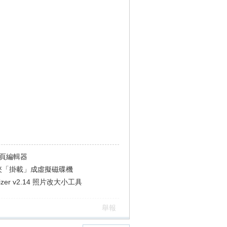
 網頁編輯器
把資料夾「掛載」成虛擬磁碟機
esizer v2.14 照片改大小工具
舉報