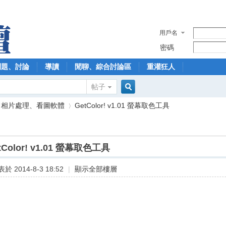
用戶名
密碼
問題、討論
導讀
閒聊、綜合討論區
重灌狂人
帖子
搜
、相片處理、看圖軟體
GetColor! v1.01 螢幕取色工具
索
tColor! v1.01 螢幕取色工具
›
於 2014-8-3 18:52
|
顯示全部樓層