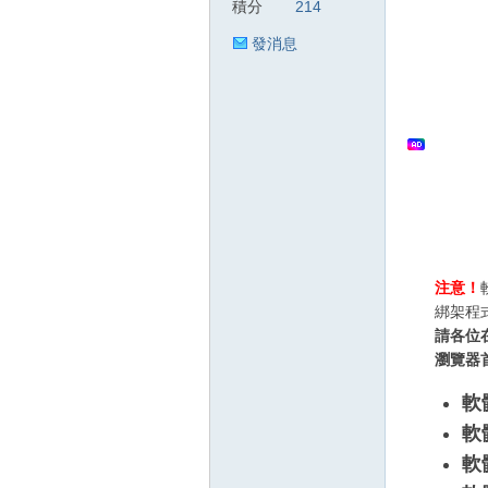
積分
214
發消息
狂
人
注意！
綁架程
請各位
瀏覽器
軟
軟
軟
論