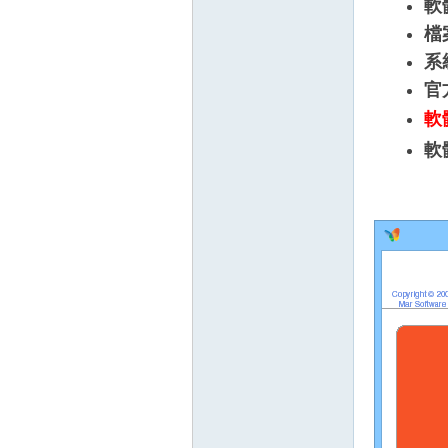
軟
檔
系
官
軟
軟
壇
】