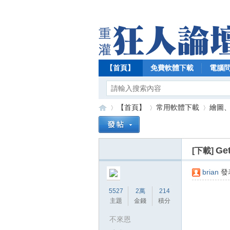
【首頁】
免費軟體下載
電腦
【首頁】
常用軟體下載
繪圖
Ge
[下載]
【
»
›
›
brian
發表
5527
2萬
214
主題
金錢
積分
不來恩