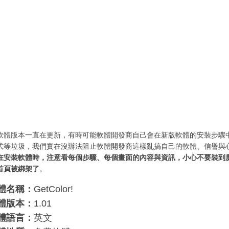
軟體版本一直在更新，有時可能軟體開發商自己會在新版軟體的安裝步驟
式等垃圾，我們實在沒辦法阻止軟體開發商這樣亂搞自己的軟體、信譽與
在安裝軟體時，注意看每個步驟、每個畫面的內容與資訊，小心不要裝到
首頁被綁架了
。
體名稱：
GetColor!
體版本：
1.01
體語言：
英文