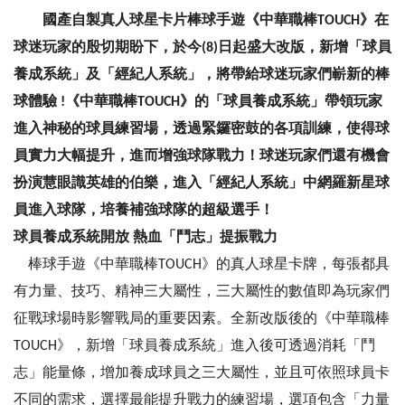
國產自製真人球星卡片棒球手遊《中華職棒
TOUCH
》在
球迷玩家的殷切期盼下，於今(8)
日起盛大改版，新增「球員
養成系統」及「經紀人系統」，將帶給球迷玩家們嶄新的棒
球體驗 !
《中華職棒TOUCH
》的「球員養成系統」帶領玩家
進入神秘的球員練習場，透過緊鑼密鼓的各項訓練，使得球
員實力大幅提升，進而增強球隊戰力！球迷玩家們還有機會
扮演慧眼識英雄的伯樂，進入「經紀人系統」中網羅新星球
員進入球隊，培養補強球隊的超級選手！
球員養成系統開放
熱血「鬥志」提振戰力
棒球手遊《中華職棒TOUCH》的真人球星卡牌，每張都具
有力量、技巧、精神三大屬性，三大屬性的數值即為玩家們
征戰球場時影響戰局的重要因素。全新改版後的《中華職棒
TOUCH》，新增「球員養成系統」進入後可透過消耗「鬥
志」能量條，增加養成球員之三大屬性，並且可依照球員卡
不同的需求，選擇最能提升戰力的練習場，選項包含「力量