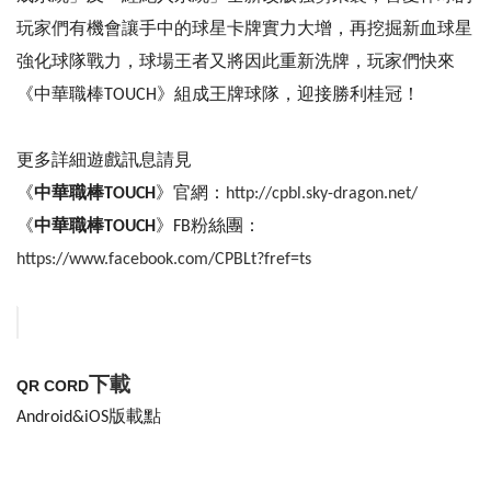
玩家們有機會讓手中的球星卡牌實力大增，再挖掘新血球星
強化球隊戰力，球場王者又將因此重新洗牌，玩家們快來
《中華職棒TOUCH》組成王牌球隊，迎接勝利桂冠！
更多詳細遊戲訊息請見
《
中華職棒
TOUCH
》官網：
http://cpbl.sky-dragon.net/
《
中華職棒
TOUCH
》FB粉絲團：
https://www.facebook.com/CPBLt?fref=ts
下載
QR CORD
Android&iOS版載點