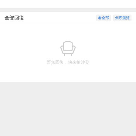
全部回復
看全部
倒序瀏覽
暫無回復，快來搶沙發