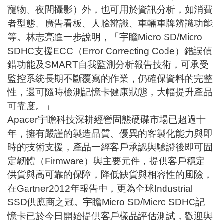
寵物、夜間攝影）外，也可用於資訊分析，如消費
者型態、廣告看板、人臉辨識、車輛車牌辨識功能
等。林志亮進一步說明，「宇瞻Micro SD/Micro
SDHC支援ECC（Error Correcting Code）錯誤偵
錯功能及SMART自我監測分析報告技術，可承受
監控系統長期不斷覆寫的作業，仍確保資料的完整
性，還可隨時檢測記憶卡健康狀態，大幅提升產品
可靠度。」
Apacer宇瞻科技深耕經營固態硬碟市場已超過十
年，擁有嚴謹的製造品質、優異的客製化能力與即
時的技術支援，產品一經客戶承認與驗證後即可固
定韌體（Firmware）與主要元件，提供客戶穩定
供貨與高可靠的保障，降低缺貨與相容性的風險，
在Gartner2012年報告中，更為全球Industrial
SSD供應商之冠。宇瞻Micro SD/Micro SDHC記
憶卡已於今日開始提供客戶樣品評估測試，歡迎與