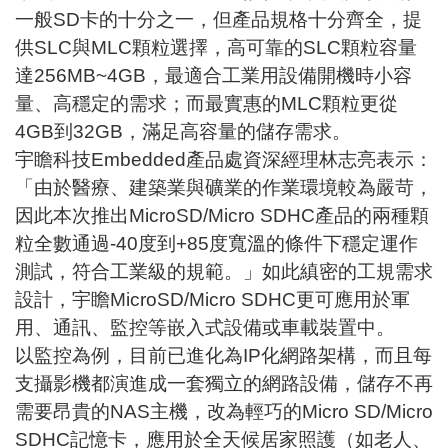
一般SD卡的十分之一，但產品規格十分齊全，提
供SLC與MLC顆粒選擇，高可靠的SLC顆粒容量
達256MB~4GB，最適合工業用設備開機時小容
量、高穩定的需求；而最實惠的MLC顆粒更從
4GB到32GB，滿足高容量的儲存需求。
宇瞻科技Embedded產品處資深經理林志亮表示：
「由於醫療、建築業與礦業的作業環境較為嚴苛，
因此本次推出MicroSD/Micro SDHC產品的兩種顆
粒全數通過-40度到+85度寬溫的條件下穩定運作
測試，符合工業級的規範。」如此縝密的工規需求
設計，宇瞻MicroSD/Micro SDHC更可應用於軍
用、通訊、監控等嵌入式設備或車載裝置中。
以監控為例，目前已進化為IP化網路架構，而且每
支攝影機都演進成一套獨立的網路設備，儲存不再
需要昂貴的NAS主機，改為輕巧的Micro SD/Micro
SDHC記憶卡，應用於全天候居家照護（如老人、