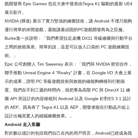
戲開發商 Epic Games 也在大會中發表由Tegra K1 驅動的最新 UE4
展示影片。
NVIDIA (輝達) 展示了實力堅強的繪圖技術，讓 Android 不僅只能夠
運行簡單的休閒遊戲，還能讓最頑固的PC遊戲開發商為之臣服。
Burke進一步說明：「我們希望拉近桌機 DX11 等級繪圖與行動平台
之間的效能落差。簡單的說，這是可以放入口袋的 PC 遊戲繪圖技
術。」
Epic 公司創辦人 Tim Sweeney 表示：「我們與 NVIDIA 密切合作，
聯手推動 Unreal Engine 4 “Rivalry” 計畫，在 Google I/O 大會上展
示的成果，證明 PC 等級遊戲技術與效能的確能夠轉移到行動裝
置。我們在不到三週的時間內，就把專為高階 PC 與 DirectX 11 繪
圖 API 所設計的內容移植到 Android 以及 Google 針對ES 3.1 設計
的 AEP。因為有了 Tegra K1 以及 AEP，開發者能在行動晶片組上
設計出極其驚人的細膩繪圖效果。」
Android
走入客廳
對於數以億計的包括我們自己在內的用戶而言，Android已經成為我