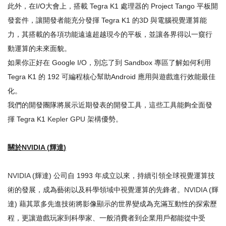
此外，在I/O大會上，搭載 Tegra K1 處理器的 Project Tango 平板開
發套件，讓開發者能充分發揮 Tegra K1 的3D 與電腦視覺運算能
力，其搭載的各項功能遠遠超越現今的平板，並讓各界得以一窺行
動運算的未來面貌。
如果你正好在 Google I/O，別忘了到 Sandbox 專區了解如何利用
Tegra K1 的 192 可編程核心幫助Android 應用與遊戲進行效能最佳
化。
我們的開發團隊將展示近期發表的開發工具，這些工具能夠全面發
揮 Tegra K1
Kepler GPU 架構
優勢。
關於
NVIDIA (
輝達
)
NVIDIA
(輝達) 公司自 1993 年成立以來，持續引領全球視覺運算技
術的發展，成為藝術以及科學領域中視覺運算的先鋒者。
NVIDIA
(輝
達) 藉其眾多先進技術將影像顯示的世界變成為充滿互動性的探索歷
程，更讓遊戲玩家到科學家、一般消費者到企業用戶都能從中受