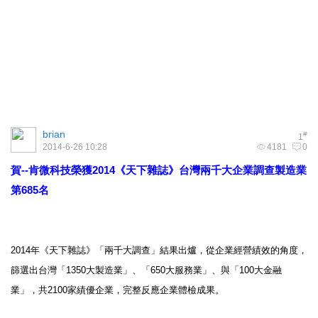
brian
#
1
2014-6-26 10:28
4181
0
賀--肯微科技榮獲2014《天下雜誌》台灣兩千大企業調查製造業
第685名
2014
年《天下雜誌》「兩千大調查」結果出爐，從企業經營績效的角度，
篩選出台灣「
1350
大製造業」、「
650
大服務業」、與「
100
大金融
業」，共
2100
家績優企業，完整反應企業體檢成果。