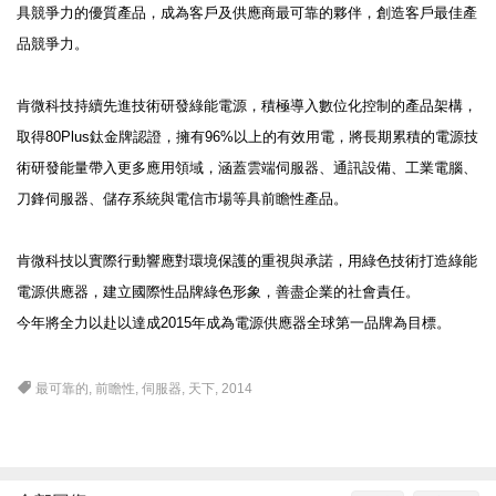
具競爭力的優質產品，成為客戶及供應商最可靠的夥伴，創造客戶最佳產
品競爭力。
肯微科技持續先進技術研發綠能電源，積極導入數位化控制的產品架構，
取得
80Plus
鈦金牌認證，擁有
96%
以上的有效用電，將長期累積的電源技
術研發能量帶入更多應用領域，涵蓋雲端伺服器、通訊設備、工業電腦、
刀鋒伺服器、儲存系統與電信市場等具前瞻性產品。
肯微科技以實際行動響應對環境保護的重視與承諾，用綠色技術打造綠能
電源供應器，建立國際性品牌綠色形象，善盡企業的社會責任。
今年將全力以赴以達成
2015
年成為電源供應器全球第一品牌為目標。
最可靠的
,
前瞻性
,
伺服器
,
天下
,
2014