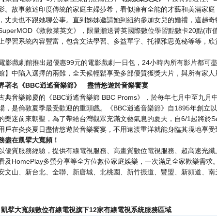
影。故事敘述印度傳統的家庭主婦莎希，看似擁有全能的才藝和美滿家庭
，丈夫也不跟她聊公事。直到姊姊邀請她到紐約參加女兒的婚禮，這趟奇
uperMOD《救救菜英文》，限量贈送菁英國際數位學習點數卡20點(市值:
上學習系統內容豐富，包含文法學習、多益單字、托福雅思蒐秘等等，欣
OD電影戲劇館推出超優惠99元的電影戲劇一日包，24小時內所有影片都可盡情
館】中陷入選擇的兩難，全天候輕鬆享受多部優質獲獎大片，與所有家人
界著名《
BBC
逍遙音樂節》 盡情悠遊於音樂饗宴
古典音樂節慶的《BBC逍遙音樂節 BBC Proms》，於每年七月中至九
場，是倫敦夏季最受歡迎的重頭戲。《BBC逍遙音樂節》自1895年創立
的樂迷前來朝聖，為了帶給台灣觀眾充滿文藝氣息的夏天，自6/1起將於Su
用戶在炎炎夏日盡情悠遊於音樂饗宴，不用遠渡重洋就能身臨其境地享受
務盡在凱擘大寬頻！
以優質服務經驗，提供有線電視服務、高畫質數位電視服務、超高速光纖上網
看及HomePlay多螢分享等全方位數位家庭娛樂，一次滿足全家歡樂需
安文山、新台北、全聯、新唐城、北桃園、新竹振道、豐盟、新頻道、南
：凱擘大寬頻數位有線電視旗下
12
家有線電視系統服務區域