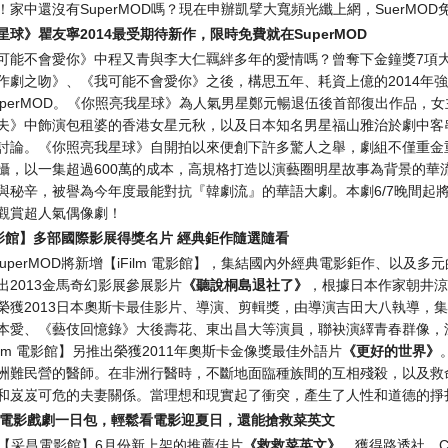
！家中還沒有SuperMOD嗎？現在申辦凱擘大寬頻光纖上網，SuerMOD
星球》瞿友寧
2014
最受期待新作，限時免費就在
SuperMOD
可能不會愛你》中程又青與李大仁羈絆多年的愛情嗎？曾奪下金鐘獎7項
作劇之吻》、《我可能不會愛你》之後，構思五年、耗資上億的2014年
uperMOD。《你照亮我星球》為人氣男星鄭元暢退伍後首部復出作品，
夫》中飾演包租婆的香港女星元秋，以及日本知名男星福山雅治於劇中客
討論。《你照亮我星球》自開拍以來便創下許多驚人之舉，劇組不僅重金
攝，以一集超過600萬的成本，高規格打造以演藝圈明星故事為背景的華
與秘辛，被譽為今年度最能對抗『韓劇流』的華語大劇。本劇6/7晚間起將於
觀賞超人氣偶像劇！
影館】多部國際影展得獎名片
經典鉅作隨選隨看
uperMOD將新增【iFilm 電影館】，集結國內外經典電影鉅作、以及多元
出2013金馬奇幻影展參展影片
《聽說桐島退社了》
，根據日本作家朝井涼
榮獲2013日本奧斯卡最佳影片、導演、剪輯獎，由導演吉田大八執導，
本愛、《藝伎回憶錄》大後壽花、東出昌大等演員，聯袂演繹青春群像，
ilm 電影館】另推出榮獲2011年奧斯卡金像獎最佳外語片
《更好的世界》
洲難民營的醫師。在非洲行醫時，不斷地面臨種族間的互相殘殺，以及救
和岌岌可危的夫妻關係。當理想和現實起了衝突，產生了人性和道德的掙
電影戲劇一日包，輕鬆看電影迎夏日，還能搶救菜英文
OD【采昌電影館】6月份新上架的推薦佳片
《救救菜英文》
，獲得路透社、C