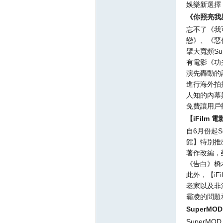
娛樂新選擇
《你照亮我
忘不了《我
戀》、《惡
擘大寬頻S
有電影《功
演先轟動的
進行海外拍
人知的內幕
壇
免費讓用戶
【
iFilm
電
自6月份起S
館】特別推
著作改編，
《告白》橋
此外，【iF
老家以及非
霸凌的問題
】
SuperMOD
SuperM