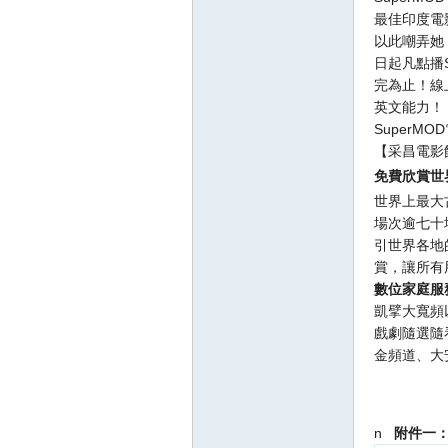
最佳印度電
以此嘲弄她
日起凡點播S
完為止！線
英文能力！
SuperM
【采昌電影
免費欣賞世
世界上最大
場次逾七十
引世界各地
賞，讓所有
數位家庭服
凱擘大寬頻
戲劇隨選隨
金頻道、大
n
附件一