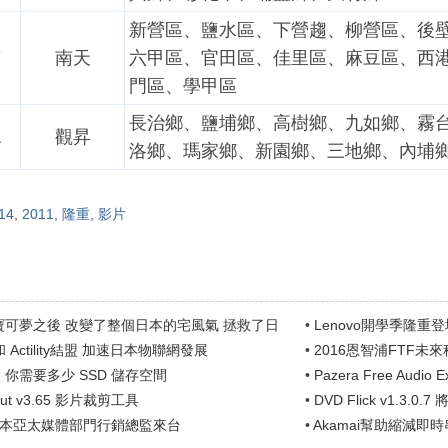
新營區、鹽水區、下營趨、柳營區、後
市
南天
六甲區、官田區、佳里區、麻豆區、西
門區、學甲區
長治鄉、鹽埔鄉、高樹鄉、九如鄉、霧
縣
觀昇
洛鄉、瑪家鄉、新園鄉、三地鄉、內埔
14
,
2011
,
隆重
,
影片
寶可夢之後 改變了整個日本的宅風氣 拯救了日
•
Lenovo開學季隆重
k和 Actility結盟 加速日本物聯網發展
•
2016恩智浦FTF
好前景
你需要多少 SSD 儲存空間
•
Pazera Free Audi
的背景音樂..
sCut v3.65 影片裁剪工具
•
DVD Flick v1.3.0
i 日本亞太媒體部門行銷總監來台
•
Akamai幫助縮減