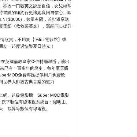
，卻因一口破英文缺乏自信，女兒經常
特冒險的紐約行更讓她贏回自信心。即
NT$3600)，數量有限，首批獨享送
賞電影《救救菜英文》，還能同步提升
欣賞，不用於【iFilm 電影館】或
朋友一起度過快樂夏日時光！
月中在英國倫敦皇家亞伯特廳舉辦，演出
以來已有一百多年的歷史，每年夏天吸
perMOD免費專區提供用戶免費欣
到世界大師級古典音樂的魅力!
、超級錄影機、Super MOD電影
求。旗下數位有線電視系統台：陽明山、
天、觀昇等數位有線電視。