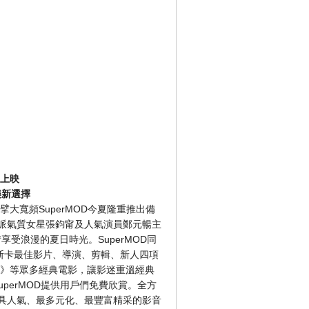
上映
樂新選擇
大寬頻SuperMOD今夏隆重推出備
派氣質女星張鈞甯及人氣演員鄭元暢主
受浪漫的夏日時光。SuperMOD同
本奧斯卡最佳影片、導演、剪輯、新人四項
界》等眾多經典電影，讓影迷重溫經典
perMOD提供用戶們免費欣賞。全方
具人氣、最多元化、最豐富精采的影音