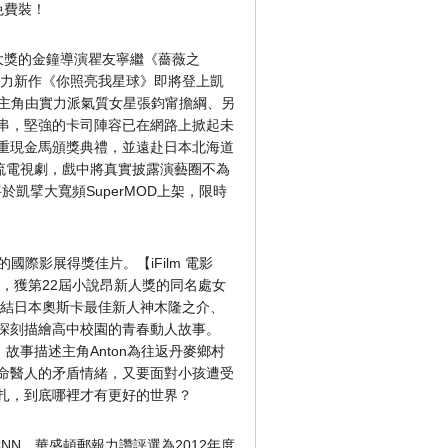
免費裝！
大獎的金鐘導演瞿友寧繼《薔薇之
強力新作《你照亮我星球》即將登上凱
女主角由實力派氣質女星張鈞甯擔綱、另
串，堅強的卡司陣容已在網路上掀起未
重現金馬頒獎典禮，並遠赴日本北海道
流電視劇，戲中將真實披露演藝圈不為
凱擘大寬頻SuperMOD上架，限時
的國際影展得獎佳片。【iFilm 電影
，獲第22屆小說昂新人獎的同名處女
集結日本奧斯卡最佳新人神木隆之介、
深刻描繪高中校園的青春動人故事。
。故事描述主角Anton為往返丹麥鄉村
命醫人的矛盾情緒，又要面對小孩遭受
扎，到底哪裡才有更好的世界？
NN、華盛頓郵報力讚評選為2012年度