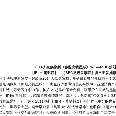
2014
人氣偶像劇《你照亮我星球》
SuperMOD
熱烈
【
iFilm
電影館】、【
BBC
逍遙音樂節】夏日影音娛
臨！快與親朋好友一起欣賞2014人氣偶像劇，享受最歡樂的夏日時光！凱擘
量級偶像劇《你照亮我星球》，由金鐘獎獎導演瞿友寧執導，並邀請實力
億打造的最新偶像劇力作，將於6/7起推出限時免費，讓用戶在家就能盡情享
出【iFilm 電影館】，精選多部國際影展得獎名片，包括奪下2013日
說桐島退社了》，以及2011奧斯卡和金球獎雙料最佳外語片《更好的世
此外，世界最大型古典音樂節慶《英國BBC逍遙音樂節》也將自6/1起於Su
音及豐沛的娛樂戲劇內容將在今夏輪番上陣，提供凱擘大寬頻用戶享受最