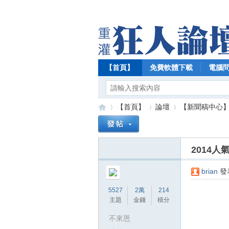
【首頁】
免費軟體下載
電腦
【首頁】
論壇
【新聞稿中心
2014
【
»
›
›
brian
發表
5527
2萬
214
主題
金錢
積分
不來恩