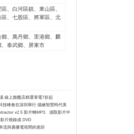
壁區、白河區鎮、東山區、
港區、七股區、將軍區、北
台鄉、萬丹鄉、里港鄉、麟
鄉、泰武鄉、屏東市
登場 線上旗艦店精選筆電7折起
未來科技峰會在深圳舉行 描繪智慧時代美
o Extractor v2.5 影片轉MP3、擷取影片中
.7 將影片燒錄成 DVD
即時串流與廣播電視間的差距