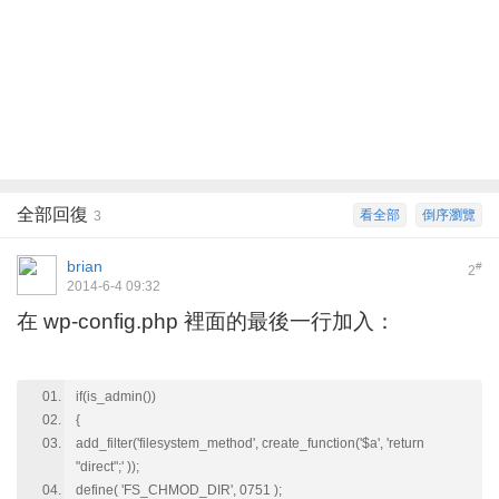
全部回復
看全部
倒序瀏覽
3
brian
#
2
2014-6-4 09:32
在 wp-config.php 裡面的最後一行加入：
if(is_admin())
{
add_filter('filesystem_method', create_function('$a', 'return
"direct";' ));
define( 'FS_CHMOD_DIR', 0751 );