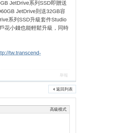
B JetDrive系列SSD即贈送
60GB JetDrive則送32GB容
e系列SSD升級套件Studio
 Air用戶花小錢也能輕鬆升級，同時
ttp://tw.transcend-
舉報
返回列表
高級模式