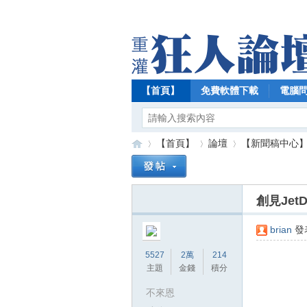
【首頁】
免費軟體下載
電腦
【首頁】
論壇
【新聞稿中心
創見Jet
【
»
›
›
brian
發表
5527
2萬
214
主題
金錢
積分
不來恩