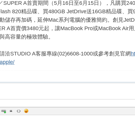
o A／SUPER A首賣期間（5月16日至6月15日），凡購買240G
tFlash 820精品碟、買480GB JetDrive送16GB精品碟、買9
儲存再加碼，延伸Mac系列電腦的優雅簡約。創見JetDriv
ER A首賣價3480元起，讓MacBook Pro或MacBook
與高容量的極致體驗。
洽STUDIO A客服專線(02)6608-1000或參考創見官網
h
apple/