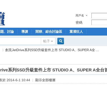
用戶名
密碼
問題、討論
導讀
閒聊、綜合討論區
重灌狂人
帖子
搜
】
創見JetDrive系列SSD升級套件上市 STUDIO A、SUPER A全 ...
索
Drive系列SSD升級套件上市 STUDIO A、SUPER A全
›
於 2014-6-1 10:44
|
顯示全部樓層