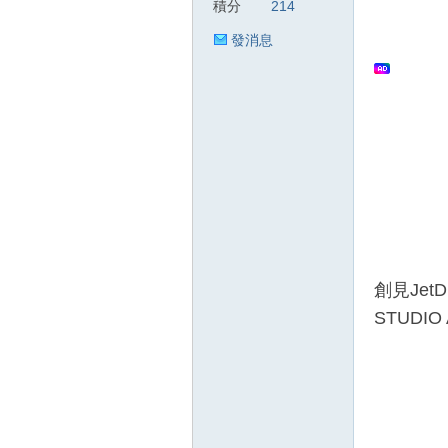
積分
214
發消息
狂
人
創見Jet
STUDI
論