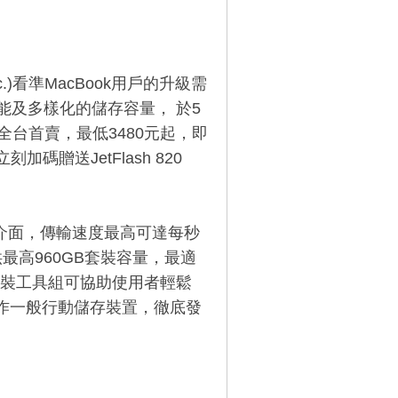
nc.)看準MacBook用戶的升級需
效能及多樣化的儲存容量， 於5
進行全台首賣，最低3480元起，即
碼贈送JetFlash 820
s超高速介面，傳輸速度最高可達每秒
最高960GB套裝容量，最適
裝工具組可協助使用者輕鬆
，當作一般行動儲存裝置，徹底發