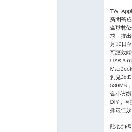
TW_Appl
新聞稿發布
全球數位儲
求，推出
月16日至
可讓效能提
壇
USB 
MacBo
創見Jet
530M
合小資辦
DIY，
揮最佳效
】
貼心加碼