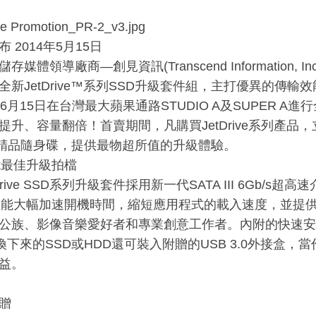
e Promotion_PR-2_v3.jpg
 2014年5月15日
存媒體領導廠商—創見資訊(Transcend Information, I
全新JetDrive™系列SSD升級套件組，主打優異的傳輸
6月15日在台灣最大蘋果通路STUDIO A及SUPER A
升、容量翻倍！首賣期間，凡購買JetDrive系列產品，立刻加
3.0精品隨身碟，提供最物超所值的升級體驗。
ok最佳升級拍檔
Drive SSD系列升級套件採用新一代SATA III 6Gb/
B，能大幅加速開機時間，縮短應用程式的載入速度，並提供
公族、影像音樂愛好者和專業創意工作者。內附的快速安
替換下來的SSD或HDD還可裝入附贈的USB 3.0外接盒
益。
贈