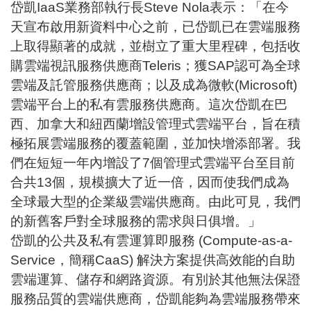
岱凱IaaS業務部執行長Steve Nola表示：「在今
天宣布啟用新資料中心之前，已岱凱已在雲端服務
上取得顯著的成就，並樹立了重大里程碑，包括收
購雲端視訊服務供應商Teleris；獲SAP認可為全球
雲端及託管服務供應商；以及成為微軟(Microsoft)
雲端平台上的私有雲服務供應商。這次岱凱在巴
西、加拿大和紐西蘭增設管理式雲端平台，旨在積
極拓展雲端服務的覆蓋範圍，並加快增添部署。我
們在短短一年內增設了7個管理式雲端平台至目前
合共13個，規模擴大了近一倍，因而使我們成為
全球最大型的企業級雲端供應商。由此可見，我們
的新舊客戶對全球服務的需求與日俱增。」
岱凱的公共及私有雲
運算即服務
(Compute-as-a-
Service，簡稱CaaS) 解決方案提供高效能的自助
雲端運算、儲存和網路資源。有別於其他無法保證
服務品質的雲端供應商，岱凱能夠為雲端服務帶來