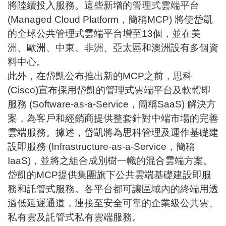
將陸續投入服務。這些新增的
管理式雲端平台
(Managed Cloud Platform，簡稱MCP) 將使岱凱
的全球公共管理式雲端平台增至13個，並在美
洲、歐洲、中東、非洲、亞太區和澳洲設有多個資
料中心。
此外，在岱凱公布推出新的MCP之前，思科
(Cisco)宣布採用岱凱的管理式雲端平台及軟體即
服務 (Software-as-a-Service，簡稱SaaS) 解決方
案，為客戶和經銷商提供整套針對中端市場的完善
雲端服務。據述，岱凱將為思科管理及運作基礎建
設即服務 (Infrastructure-as-a-Service，簡稱
IaaS)，並將之組合成別樹一幟的混合雲端方案。
岱凱的MCP提供集團旗下公共雲端基礎建設即服
務和託管式服務。各平台都可讓區域內的終端用透
過低延遲通道，連接至安全可靠的企業級公共雲、
私有雲及託管式私有雲端服務。