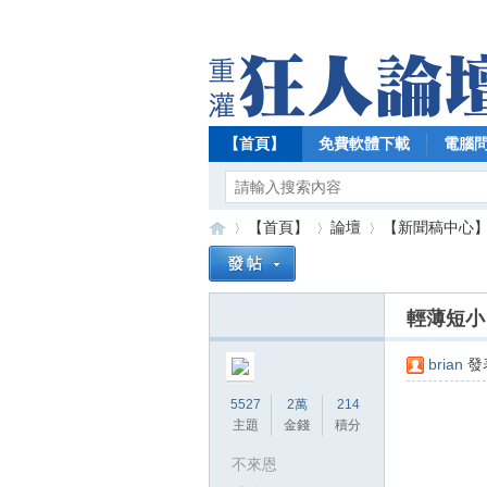
【首頁】
免費軟體下載
電腦
【首頁】
論壇
【新聞稿中心
輕薄短小 
【
»
›
›
brian
發表
5527
2萬
214
主題
金錢
積分
不來恩