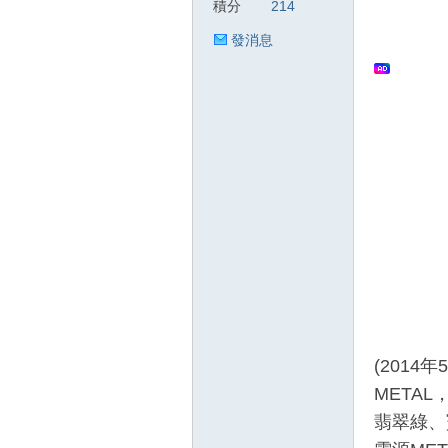
積分
214
發消息
狂
人
(2014
META
翡翠綠、
論