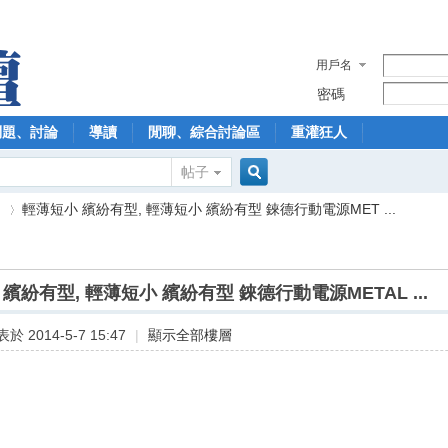
用戶名
密碼
問題、討論
導讀
閒聊、綜合討論區
重灌狂人
帖子
搜
】
輕薄短小 繽紛有型, 輕薄短小 繽紛有型 錸德行動電源MET ...
索
繽紛有型, 輕薄短小 繽紛有型 錸德行動電源METAL ...
›
於 2014-5-7 15:47
|
顯示全部樓層