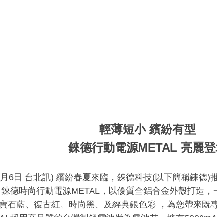
輕薄短小 繽紛有型
錸德行動電源METAL 亮麗登
年5月6日 台北訊) 繽紛春夏來臨，錸德科技(以下簡稱錸德)
L，錸德時尚行動電源METAL，以優質全鋁合金外殼打造
寶石藍、復古紅、時尚黑、及經典銀色彩 ，為您帶來既