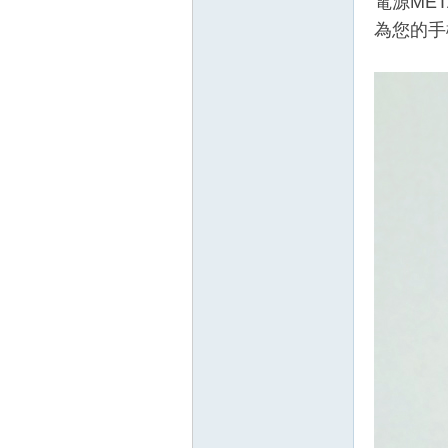
電源ME
為您的手
壇
】