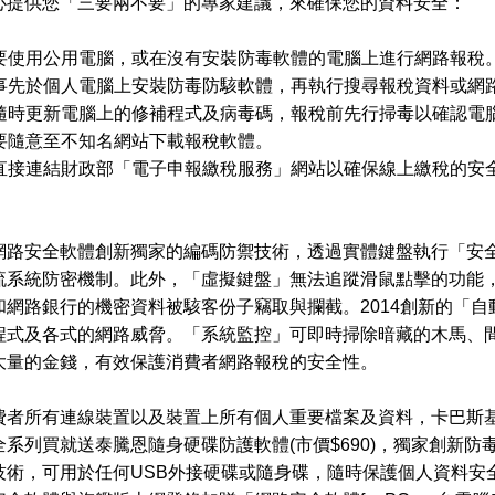
心提供您「三要兩不要」的專家建議，來確保您的資料安全：
不要使用公用電腦，或在沒有安裝防毒軟體的電腦上進行網路報稅
要事先於個人電腦上安裝防毒防駭軟體，再執行搜尋報稅資料或網
要隨時更新電腦上的修補程式及病毒碼，報稅前先行掃毒以確認電
不要隨意至不知名網站下載報稅軟體。
要直接連結財政部「電子申報繳稅服務」網站以確保線上繳稅的安全
網路安全軟體創新獨家的編碼防禦技術，透過實體鍵盤執行「安
流系統防密機制。此外，「虛擬鍵盤」無法追蹤滑鼠點擊的功能
和網路銀行的機密資料被駭客份子竊取與攔截。2014創新的「
程式及各式的網路威脅。「系統監控」可即時掃除暗藏的木馬、
大量的金錢，有效保護消費者網路報稅的安全性。
費者所有連線裝置以及裝置上所有個人重要檔案及資料，卡巴斯
全系列買就送泰騰恩隨身硬碟防護軟體(市價$690)，獨家創新
術，可用於任何USB外接硬碟或隨身碟，隨時保護個人資料安全。2