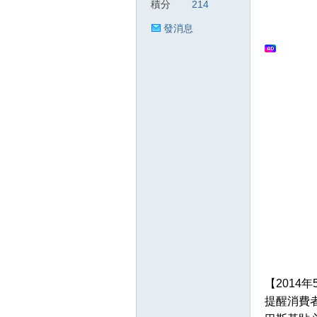
積分
214
發消息
狂
人
【2014
提醒消費
論