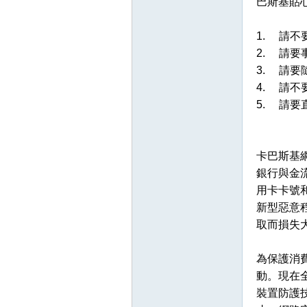
巴斯基貼
1. 請
2. 請
3. 請
4. 請
5. 請
壇
卡巴斯基
銀行與金
用卡卡號
新型惡意
取而損失
為保護消
】
動。現在
裝置防護技