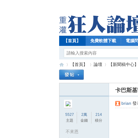
【首頁】
免費軟體下載
電腦
【首頁】
論壇
【新聞稿中心
卡巴斯基
【
»
›
›
brian
發表
5527
2萬
214
主題
金錢
積分
不來恩