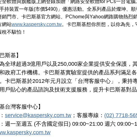
全軟體與旗艦版上網登錄加贈「網路安全軟體for PCs一台電腦二年
oid手持裝置一年版(市價$490)」優惠活動。全系列產品於燦坤
銷門市、卡巴斯基官方網站、PChome與Yahoo網路購物熱
方網站
www.kaspersky.com.tw
。卡巴斯基想你所想，以你為先，
報稅不駭怕！
巴斯基】
為全球超過3億用戶以及250,000家企業提供安全保護
和政府工作機構。卡巴斯基實驗室提供的產品系列滿足各
。卡巴斯基於2012年元月設立「台灣客服中心」，秉持
用戶貼心的產品諮詢及技術支援服務，提升卡巴斯基對品
基台灣客服中心】
：
service@kaspersky.com.tw
；客服專線：
(02) 7718-56
一至週五 (不含國定假日) 09:00~21:00 週六 09:00~18
w.kaspersky.com.tw