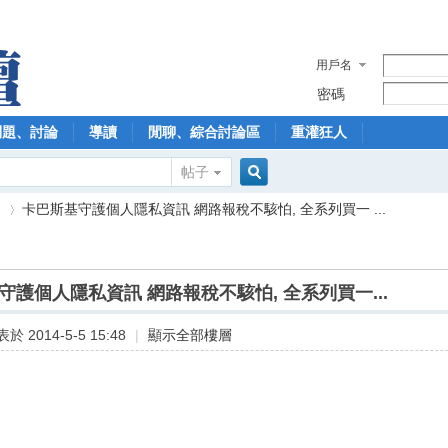
用戶名
密碼
問題、討論
導讀
閒聊、綜合討論區
重灌狂人
帖子
搜
】
卡巴斯基守護個人隱私資訊 網路報稅不駭怕, 全系列買一 ...
索
守護個人隱私資訊 網路報稅不駭怕, 全系列買一...
›
於 2014-5-5 15:48
|
顯示全部樓層