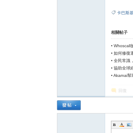
卡巴斯
相關帖子
•
Whosc
Whoscall C
•
如何修復運
•
全民常識，
•
協助全球
解...
•
Akama
回復