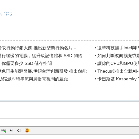
基
,
台北
all搶攻行動行銷大餅,推出新型態行動名片 –
•
凌華科技攜手Intel
ard
行緩慢的電腦，從升級記憶體和 SSD 開始
•
如何判斷縱向擴充或
你需要多少 SSD 儲存空間
•
讓你的CPU和GPU
能
綠色再生能源發展,伊頓台灣創新研發 推出儲能
•
Thecus®推出全新All-
i幫助縮減即時串流與廣播電視間的差距
•
卡巴斯基 Kaspersky TDS
毒軟體