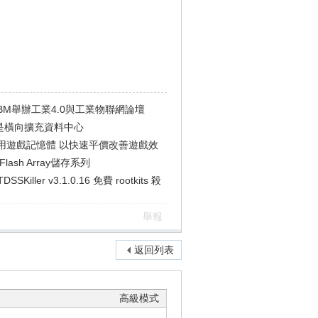
與IBM舉辦工業4.0與工業物聯網論壇
是橫向擴充資料中心
使用遊戲記憶體 以快速平價改善遊戲效
Flash Array儲存系列
SKiller v3.1.0.16 免費 rootkits 殺
舉報
返回列表
高級模式