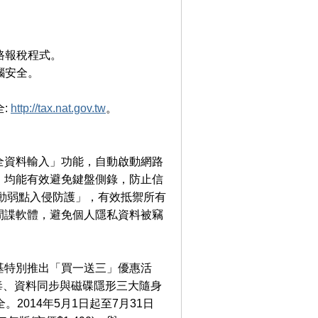
。
路報稅程式。
腦安全。
:
http://tax.nat.gov.tw
。
全資料輸入」功能，自動啟動網路
，均能有效避免鍵盤側錄，防止信
自動弱點入侵防護」，有效抵禦所有
間諜軟體，避免個人隱私資料被竊
基特別推出「買一送三」優惠活
防毒、資料同步與磁碟隱形三大隨身
014年5月1日起至7月31日