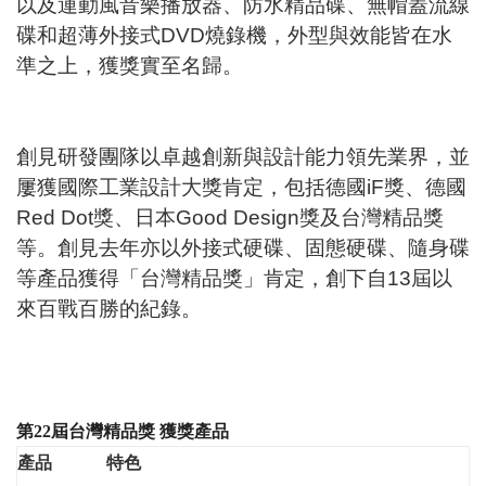
以及運動風音樂播放器、防水精品碟、無帽蓋流線
碟和超薄外接式DVD燒錄機，外型與效能皆在水
準之上，獲獎實至名歸。
創見研發團隊以卓越創新與設計能力領先業界，並
屢獲國際工業設計大獎肯定，包括德國iF獎、德國
Red Dot獎、日本Good Design獎及台灣精品獎
等。創見去年亦以外接式硬碟、固態硬碟、隨身碟
等產品獲得「台灣精品獎」肯定，創下自13屆以
來百戰百勝的紀錄。
第
22
屆台灣精品獎
獲獎產品
產品
特色