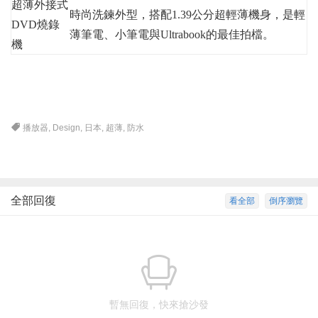
超薄外接式
時尚洗鍊外型，搭配1.39公分超輕薄機身，是輕
DVD燒錄
薄筆電、小筆電與Ultrabook的最佳拍檔。
機
播放器
,
Design
,
日本
,
超薄
,
防水
全部回復
看全部
倒序瀏覽
暫無回復，快來搶沙發