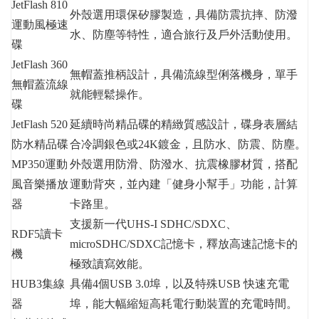
JetFlash 810
外殼選用環保矽膠製造，具備防震抗摔、防潑
運動風極速
水、防塵等特性，適合旅行及戶外活動使用。
碟
JetFlash 360
無帽蓋推柄設計，具備流線型俐落機身，單手
無帽蓋流線
就能輕鬆操作。
碟
JetFlash 520
延續時尚精品碟的精緻質感設計，碟身表層結
防水精品碟
合冷調銀色或24K鍍金，且防水、防震、防塵。
MP350運動
外殼選用防滑、防潑水、抗震橡膠材質，搭配
風音樂播放
運動背夾，並內建「健身小幫手」功能，計算
器
卡路里。
支援新一代UHS-I SDHC/SDXC、
RDF5讀卡
microSDHC/SDXC記憶卡，釋放高速記憶卡的
機
極致讀寫效能。
HUB3集線
具備4個USB 3.0埠，以及特殊USB 快速充電
器
埠，能大幅縮短高耗電行動裝置的充電時間。