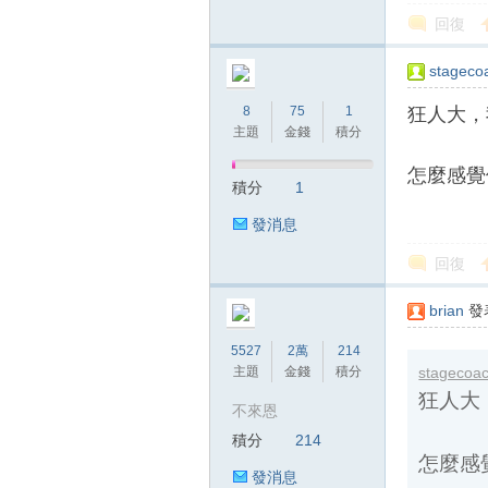
回復
stageco
8
75
1
狂人大，我
主題
金錢
積分
怎麼感覺
積分
1
發消息
回復
stagecoach
brian
發表
狂人大，我
5527
2萬
214
主題
金錢
積分
怎麼感覺他
不來恩
積分
214
發消息