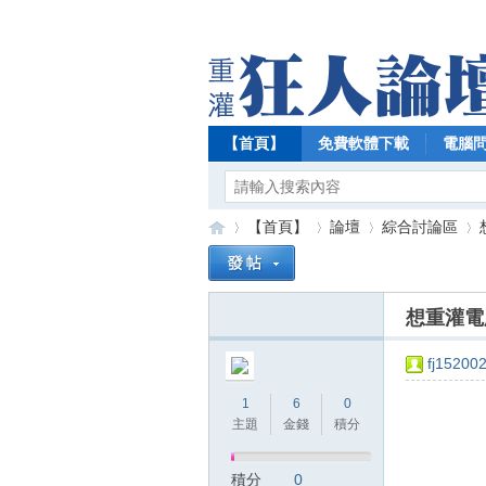
【首頁】
免費軟體下載
電腦
【首頁】
論壇
綜合討論區
想重灌電
【
»
›
›
›
fj15200
1
6
0
主題
金錢
積分
積分
0