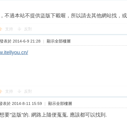
，不過本站不提供盜版下載喔，所以請去其他網站找，或
支持
反對
發表於 2014-6-9 21:28
|
顯示全部樓層
w.itellyou.cn/
支持
反對
發表於 2014-8-11 15:59
|
顯示全部樓層
想要"盜版"的. 網路上隨便蒐蒐, 應該都可以找到.