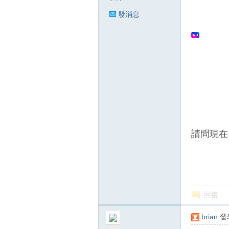
發消息
狂
人
請問現在 有 
回復
brian
發表
論