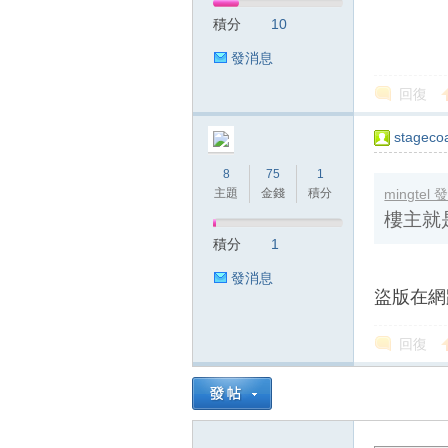
積分
10
發消息
回復
mingtel 發表
樓主就是想
stageco
8
75
1
主題
金錢
積分
積分
1
發消息
盜版在網路上有
回復