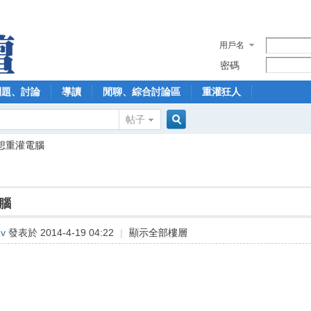
用戶名
密碼
問題、討論
導讀
閒聊、綜合討論區
重灌狂人
帖子
搜
想重灌電腦
索
腦
2v
發表於 2014-4-19 04:22
|
顯示全部樓層