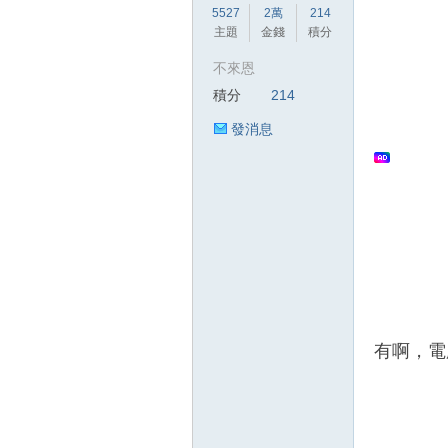
5527
2萬
214
主題
金錢
積分
不來恩
積分
214
發消息
壇
有啊，電
】