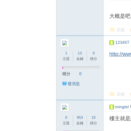
大概是吧
回復
12345T
1
13
0
http://ww
主題
金錢
積分
積分
0
發消息
回復
mingtel
0
953
10
樓主就是
主題
金錢
積分