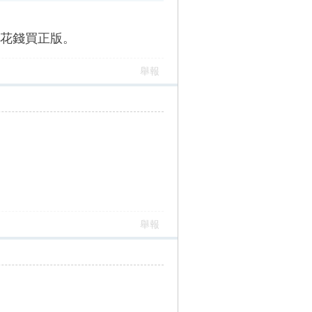
花錢買正版。
舉報
舉報