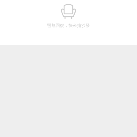
暫無回復，快來搶沙發