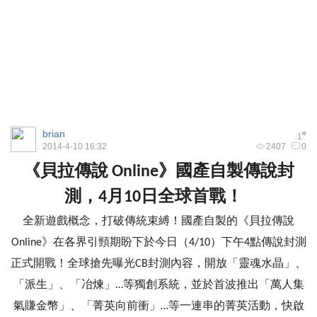
brian
#
1
2014-4-10 16:32
2407
0
《貝拉傳說 Online》國產自製傳說封
測，4月10日全球首戰！
全新遊戲概念，打破傳統束縛！國產自製的《貝拉傳說
Online》在各界引頸期盼下於今日（4/10）下午4點傳說封測
正式開戰！全球搶先曝光CB封測內容，開放「靈魂水晶」、
「派生」、「冶煉」…等獨創系統，並於首波推出「萬人集
氣賺金幣」、「菁英向前衝」…等一連串的菁英活動，快啟