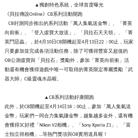
▲獨創特色系統，全球首度曝光
《貝拉傳說Online》CB系列活動開跑
CB封測同步推出的系列活動「萬人集氣送金幣」、「菁英
向前衝」、「登入虛寶大放送」、「貝拉石天天領」、「菁
英鬥惡蟲」，於4月10日CB開機起至4月13日22：00止，玩家
只要參加並完成各項活動任務，除了可獲得豐富又超值的
OB公測虛寶與「貝拉石」獎勵外，參加「菁英向前衝」活
動還有機會獲得遊戲中唯一可取得的菁英限定專屬獎勵「武
器大師」C級靈魂水晶喔。
▲CB系列活動好康開跑
此外，於CB開機起至4月14日18：00止，參加「萬人集氣送
金幣」玩家們一同合力集氣賺金幣，越集越多金外，還有機
會獲得3C好禮「Nikon V2相機」、「Sony Xperia Z1」、「富
士拍立得相機」…等熱門獎項與OB實用道具喔！