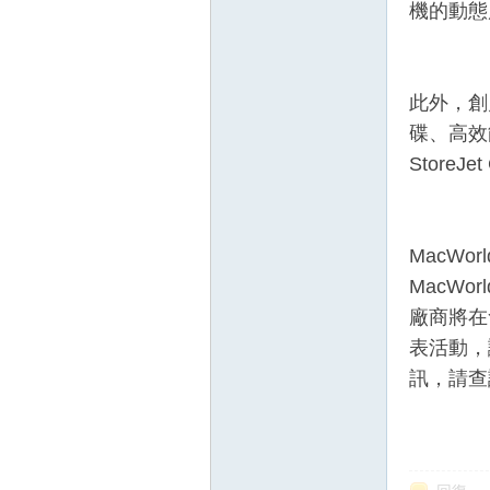
機的動態
此外，創
碟、高效
StoreJ
MacWo
MacW
廠商將在
表活動，
訊，請