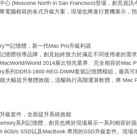
 (Moscone North in San Francisco)登場，
果電腦相容的各式升級方案，現場也將進行實機展示，預
mory™記憶體，新一代Mac Pro升級利器
記憶體領導品牌，創見始終致力於滿足不同使用者的需求
acWorld/iWorld 2014展出領先業界、完全相容於Mac P
mory系列DDR3-1600 REG-DIMM套裝記憶體模組，最高
B，能大幅提升整體效能，流暢執行高階運算軟體，將 Mac 
D升級套件，全面提升系統效能
tMemory系列記憶體，創見也將於現場展示一系列相容於
II 6Gb/s SSD以及MacBook
專用的SSD升級套件。現場亦