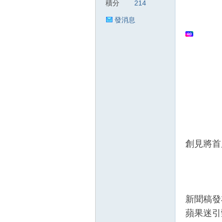
積分
214
發消息
狂
人
創見將首度
新聞稿發布
蘋果迷引頸
論