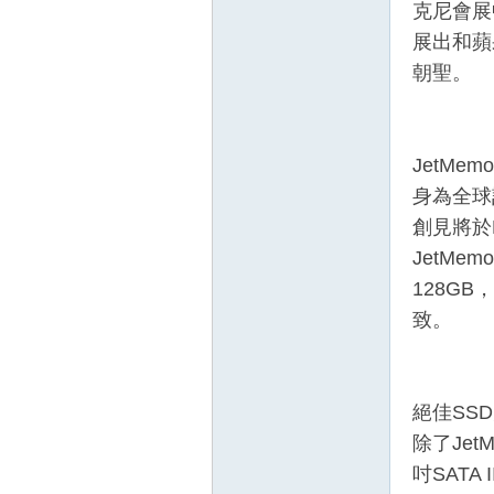
克尼會展中心
展出和蘋
朝聖。
JetMe
身為全球
壇
創見將於M
JetMe
128G
致。
絕佳SS
】
除了Je
吋SATA I