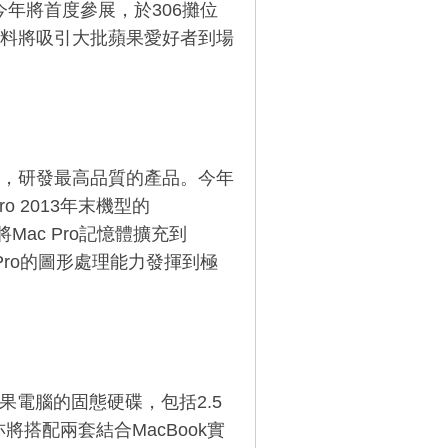
創見資訊今年將首度參展，於306攤位
料將吸引大批蘋果愛好者到場
，研發最高品質的產品。今年
ro 2013年末機型的
可將Mac Pro記憶體擴充到
Pro的圖形處理能力發揮到極
蘋果電腦的固態硬碟，包括2.5
將搭配兩套結合MacBook實