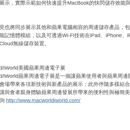
展示，實際示範如何快速提升MacBook的快閃儲存效能
見也將同步展示其他和蘋果電腦相容的周邊儲存產品，包
能記憶體模組，以及可透過Wi-Fi技術在iPad
、iPhone
、i
et Cloud無線儲存裝置。
rld/iWorld美國蘋果周邊電子展
orld/iWorld蘋果周邊電子展是一個讓蘋果使用者與蘋果
會場帶來各項新技術與新產品的展示；此外伴隨多樣結合
讓與會者親身體驗蘋果周邊發展所帶來的便利性與極簡美學。更多M
查詢
http://www.macworldiworld.com/