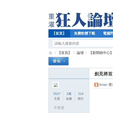
【首頁】
免費軟體下載
電腦
【首頁】
論壇
【新聞稿中心
創見將首度
【
»
›
›
brian
發表
5527
2萬
214
主題
金錢
積分
不來恩