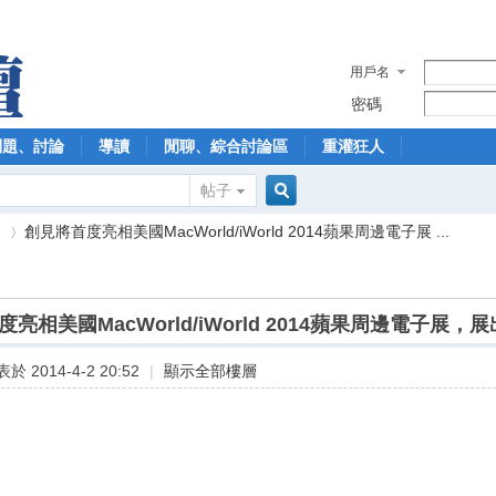
用戶名
密碼
問題、討論
導讀
閒聊、綜合討論區
重灌狂人
帖子
搜
】
創見將首度亮相美國MacWorld/iWorld 2014蘋果周邊電子展 ...
索
亮相美國MacWorld/iWorld 2014蘋果周邊電子展，展出
›
於 2014-4-2 20:52
|
顯示全部樓層