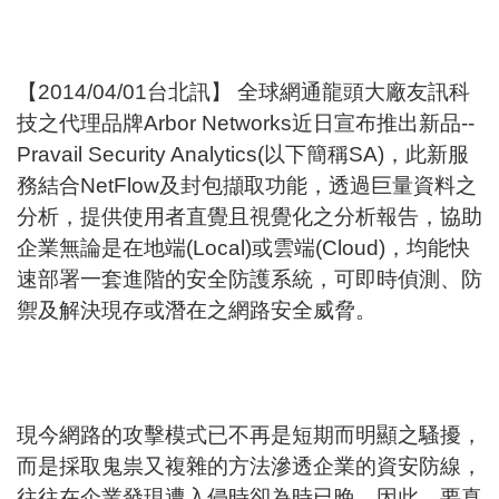
【2014/04/01台北訊】 全球網通龍頭大廠友訊科
技之代理品牌Arbor Networks近日宣布推出新品--
Pravail Security Analytics(以下簡稱SA)，此新服
務結合NetFlow及封包擷取功能，透過巨量資料之
分析，提供使用者直覺且視覺化之分析報告，協助
企業無論是在地端(Local)或雲端(Cloud)，均能快
速部署一套進階的安全防護系統，可即時偵測、防
禦及解決現存或潛在之網路安全威脅。
現今網路的攻擊模式已不再是短期而明顯之騷擾，
而是採取鬼祟又複雜的方法滲透企業的資安防線，
往往在企業發現遭入侵時卻為時已晚。因此，要真