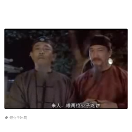
餵公子吃餅