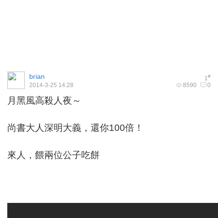
brian
#
1
2014-3-25 14:28
8590
0
月黑風高殺人夜～
尚書大人深明大義，還你100倍！
來人，餵兩位公子吃餅