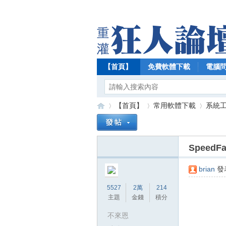
【首頁】
免費軟體下載
電腦
【首頁】
常用軟體下載
系統
Speed
【
»
›
›
brian
發表
5527
2萬
214
主題
金錢
積分
不來恩