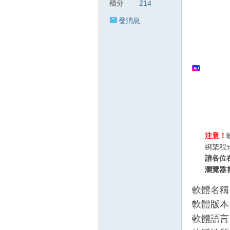
積分
214
發消息
狂
人
注意！
綁架程
請各位
瀏覽器
軟體名稱：
軟體版本：
軟體語言
論