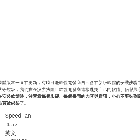
軟體版本一直在更新，有時可能軟體開發商自己會在新版軟體的安裝步驟
式等垃圾，我們實在沒辦法阻止軟體開發商這樣亂搞自己的軟體、信譽與
在安裝軟體時，注意看每個步驟、每個畫面的內容與資訊，小心不要裝到
首頁被綁架了
。
SpeedFan
 4.52
：英文