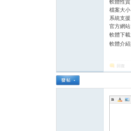
軟體性質
檔案大小：
系統支援：Wi
官方網站
軟體下
軟體介紹
壇
回復
】