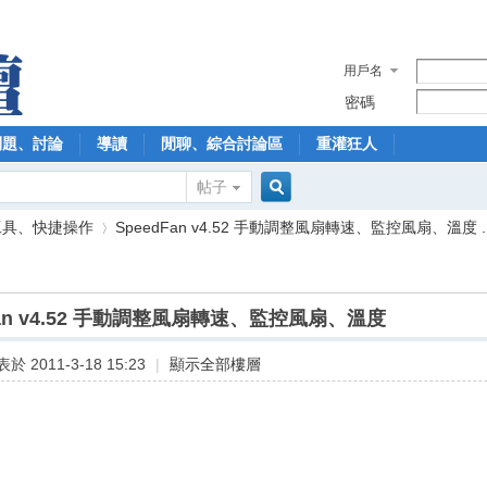
用戶名
密碼
問題、討論
導讀
閒聊、綜合討論區
重灌狂人
帖子
搜
工具、快捷操作
SpeedFan v4.52 手動調整風扇轉速、監控風扇、溫度 ..
索
Fan v4.52 手動調整風扇轉速、監控風扇、溫度
›
於 2011-3-18 15:23
|
顯示全部樓層