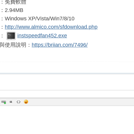
：免費軟體
2.94MB
ndows XP/Vista/Win7/8/10
：
http://www.almico.com/sfdownload.php
載：
instspeedfan452.exe
與使用說明：
https://briian.com/7496/