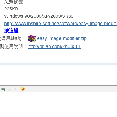
：免費軟體
225KB
ndows 98/2000/XP/2003/Vista
：
http://www.inspire-soft.net/software/easy-image-modifi
：
按這裡
(備用載點)：
easy-image-modifier.zip
與使用說明：
http://briian.com/?p=6561