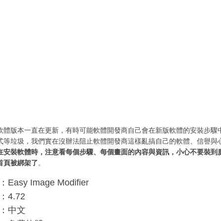
軟體版本一直在更新，有時可能軟體開發商自己會在新版軟體的安裝步驟
式等垃圾，我們實在沒辦法阻止軟體開發商這樣亂搞自己的軟體、信譽與
在安裝軟體時，注意看每個步驟、每個畫面的內容與資訊，小心不要裝到
首頁被綁架了
。
asy Image Modifier
4.72
：中文