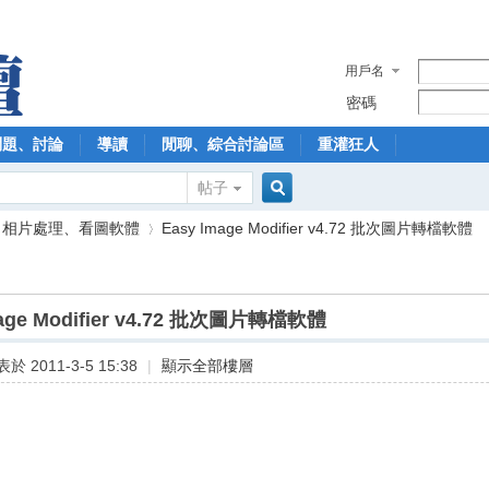
用戶名
密碼
問題、討論
導讀
閒聊、綜合討論區
重灌狂人
帖子
搜
、相片處理、看圖軟體
Easy Image Modifier v4.72 批次圖片轉檔軟體
索
mage Modifier v4.72 批次圖片轉檔軟體
›
於 2011-3-5 15:38
|
顯示全部樓層