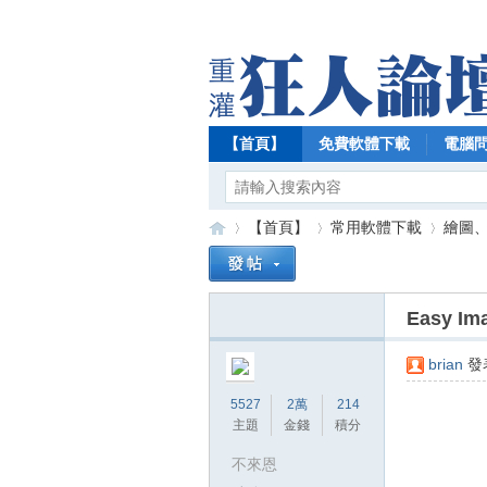
【首頁】
免費軟體下載
電腦
【首頁】
常用軟體下載
繪圖
Easy I
【
»
›
›
brian
發表
5527
2萬
214
主題
金錢
積分
不來恩