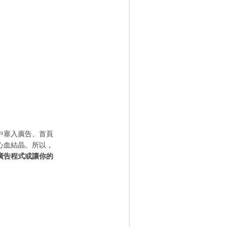
中塞入廣告、首頁
心血結晶。所以，
廣告程式或讓你的