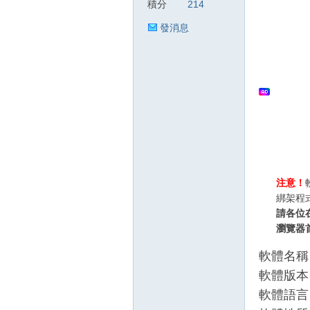
積分
214
發消息
狂
人
注意！
綁架程
請各位
瀏覽器
軟體名稱：E
軟體版本：
軟體語言
論