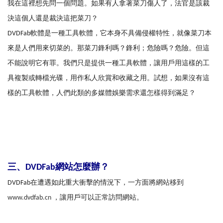
我在這裡想先問一個問題。如果有人拿著菜刀傷人了，法官是該裁
決這個人還是裁決這把菜刀？
DVDFab軟體是一種工具軟體，它本身不具備侵權特性，就像菜刀本
來是人們用來切菜的。那菜刀鋒利嗎？鋒利；危險嗎？危險。但這
不能說明它有罪。我們只是提供一種工具軟體，讓用戶用這樣的工
具複製或轉檔光碟，用作私人欣賞和收藏之用。試想，如果沒有這
樣的工具軟體，人們此類的多媒體娛樂需求還怎樣得到滿足？
三、DVDFab網站怎麼辦？
DVDFab在遭遇如此重大衝擊的情況下，一方面將網站移到
www.dvdfab.cn
，讓用戶可以正常訪問網站。