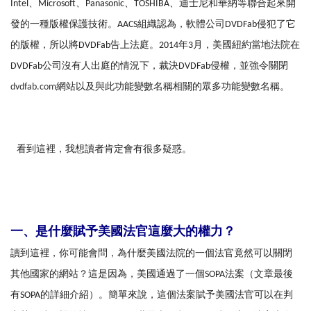
Intel、Microsoft、Panasonic、TOSHIBA、迪士尼和華納等聯合起來開
發的一種版權保護技術。AACS組織認為，軟體公司DVDFab侵犯了它
的版權，所以將DVDFab告上法庭。2014年3月，美國紐約當地法院在
DVDFab公司沒有人出庭的情況下，裁決DVDFab侵權，並強令關閉
dvdfab.com
網站以及與此功能變數名稱相關的眾多功能變數名稱。
看到這裡，我想讀者肯定會有很多疑惑。
一、是什麼賦予美國法官這麼大的權力？
讀到這裡，你可能會問，為什麼美國法院的一個法官竟然可以關閉
其他國家的網站？這是因為，美國通過了一個SOPA法案（文章最後
有SOPA的詳細介紹）。簡單來說，這個法案賦予美國法官可以在判