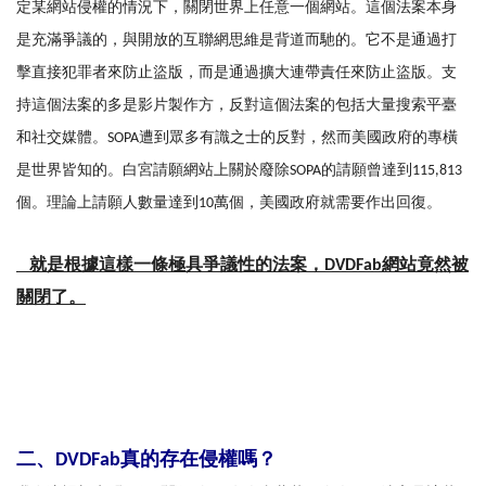
定某網站侵權的情況下，關閉世界上任意一個網站。這個法案本身
是充滿爭議的，與開放的互聯網思維是背道而馳的。它不是通過打
擊直接犯罪者來防止盜版，而是通過擴大連帶責任來防止盜版。支
持這個法案的多是影片製作方，反對這個法案的包括大量搜索平臺
和社交媒體。SOPA遭到眾多有識之士的反對，然而美國政府的專橫
是世界皆知的。白宮請願網站上關於廢除SOPA的請願曾達到115,813
個。理論上請願人數量達到10萬個，美國政府就需要作出回復。
就是根據這樣一條極具爭議性的法案，DVDFab網站竟然被
關閉了。
二、DVDFab真的存在侵權嗎？