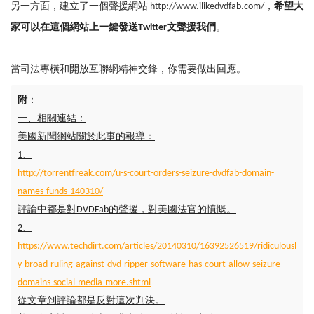
另一方面，建立了一個聲援網站
http://www.ilikedvdfab.com/
，
希望
大
家可以在這個網站上
一鍵發送
Twitter
文聲援我們
。
當司法專橫和開放互聯網精神交鋒，你需要做出回應。
附
：
一、相關連結：
美國新聞網站關於此事的報導：
1、
http://torrentfreak.com/u-s-court-orders-seizure-dvdfab-domain-
names-funds-140310/
評論中都是對DVDFab的聲援，對美國法官的憤慨。
2、
https://www.techdirt.com/articles/20140310/16392526519/ridiculousl
y-broad-ruling-against-dvd-ripper-software-has-court-allow-seizure-
domains-social-media-more.shtml
從文章到評論都是反對這次判決。