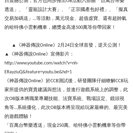
日震撼公測，官方也同步推出OB活動六部曲「百萬台幣樂
透送」、「靈寵設計大賽」、「正宗國產包好禮」、「擬真
交易加碼送」…等活動，萬元現金、超值虛寶、還有超帥氣
的哈特佛小雲豹機車，總獎金高達500萬等你帶回家！
▲《神器傳說Online》2月24日全球首發，逆天公測！
▲《神器傳說Online》宣傳影片：
http://www.youtube.com/watch?v=nh-
ERayziuQ&feature=youtu.be&hd=1
《神器傳說Online》於CCB測試後，研發團隊仔細瞭解CCB玩
家所提供的寶貴建議與想法，並進行遊戲系統上的調整，此
次OB版本將職業專屬技能、法寶系統、戰場設定、鏡頭視
角等…系統優化，此次OB版本將呈現給玩家最棒的、最完美
的遊戲體驗！
「百萬台幣樂透送」現金250萬、哈特佛小雲豹機車等你帶