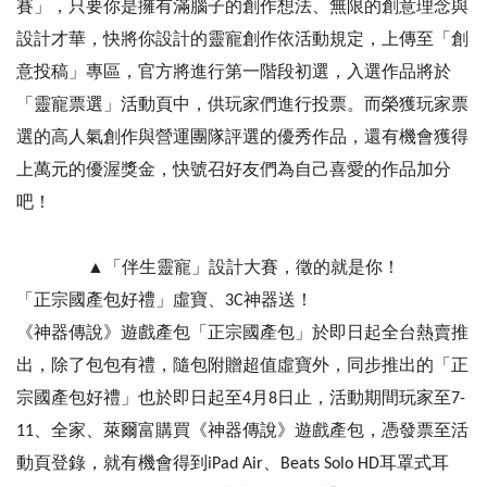
賽」，只要你是擁有滿腦子的創作想法、無限的創意理念與
設計才華，快將你設計的靈寵創作依活動規定，上傳至「創
意投稿」專區，官方將進行第一階段初選，入選作品將於
「靈寵票選」活動頁中，供玩家們進行投票。而榮獲玩家票
選的高人氣創作與營運團隊評選的優秀作品，還有機會獲得
上萬元的優渥獎金，快號召好友們為自己喜愛的作品加分
吧！
▲「伴生靈寵」設計大賽，徵的就是你！
「正宗國產包好禮」虛寶、3C神器送！
《神器傳說》遊戲產包「正宗國產包」於即日起全台熱賣推
出，除了包包有禮，隨包附贈超值虛寶外，同步推出的「正
宗國產包好禮」也於即日起至4月8日止，活動期間玩家至7-
11、全家、萊爾富購買《神器傳說》遊戲產包，憑發票至活
動頁登錄，就有機會得到iPad Air、Beats Solo HD耳罩式耳