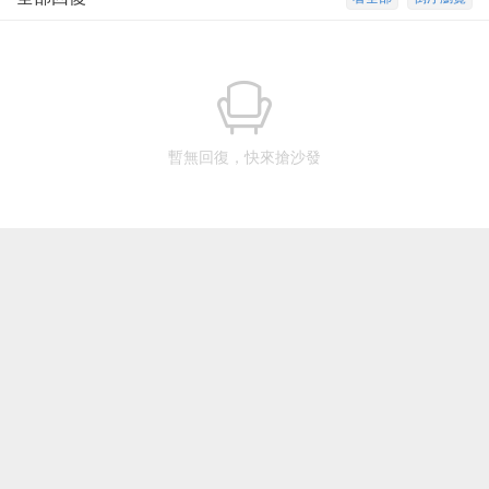
暫無回復，快來搶沙發