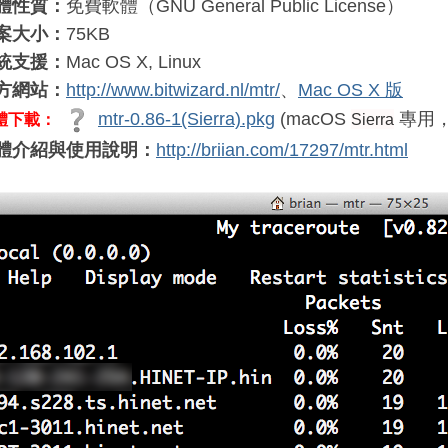
體性質：
免費軟體（GNU General Public License）
案大小：
75KB
統支援：
Mac OS X, Linux
方網站：
http://www.bitwizard.nl/mtr/
、
Mac OS X 版
mtr-0.86-1(Sierra).pkg
(macOS
專用
體下載：
Sierra
體介紹與使用說明：
http://briian.com/17297/mtr.html