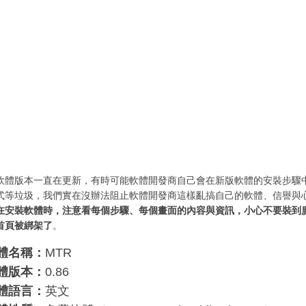
軟體版本一直在更新，有時可能軟體開發商自己會在新版軟體的安裝步驟
式等垃圾，我們實在沒辦法阻止軟體開發商這樣亂搞自己的軟體、信譽與
在安裝軟體時，注意看每個步驟、每個畫面的內容與資訊，小心不要裝到
首頁被綁架了
。
體名稱：
MTR
體版本：
0.86
體語言：
英文