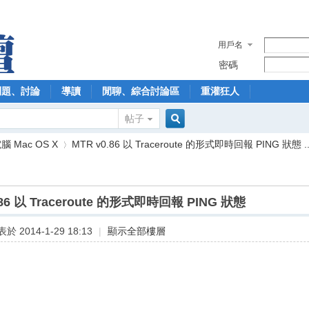
用戶名
密碼
問題、討論
導讀
閒聊、綜合討論區
重灌狂人
帖子
搜
 Mac OS X
MTR v0.86 以 Traceroute 的形式即時回報 PING 狀態 ..
索
.86 以 Traceroute 的形式即時回報 PING 狀態
›
於 2014-1-29 18:13
|
顯示全部樓層