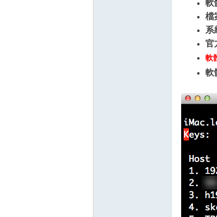
軟
檔
系
官
軟
軟
壇
】