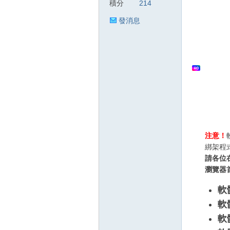
積分
214
發消息
狂
人
注意！
綁架程
請各位
瀏覽器
軟
軟
軟
論