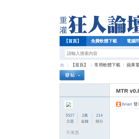
【首頁】
免費軟體下載
電腦
【首頁】
常用軟體下載
蘋果電腦
MTR v0
【
»
›
›
brian
發表
5527
2萬
214
主題
金錢
積分
不來恩