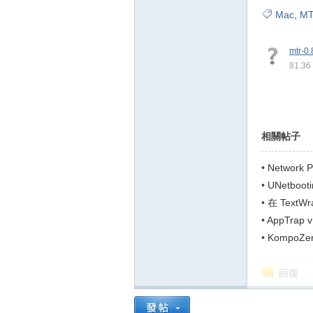
Mac
,
M
mtr-0.
81.36
相關帖子
•
Network
•
UNetboo
(Win,Mac,L
•
在 Text
按「Enter...
•
AppTra
腦適用)
•
KompoZe
回復