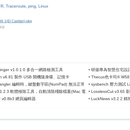
TR
,
Traceroute
,
ping
,
Linux
86-1(El Capitan).pkg
 KB
 Pinger v1.0.1.0 多合一網路檢測工具
•
研揚專為智慧住宅設計
tin v6.81 製作 USB 開機隨身碟、記憶卡
•
Thecus色卡司® W5
inux)
Wrangler 編輯時，鍵盤數字區(NumPad) 無法正常
•
sysbench 壓力測試 L
p v1.2.3 軟體移除工具，自動清除殘餘檔案(Mac 電
•
LosslessCut v3.
r v0.8b3 網頁編輯器
•
LuckNews v3.2.