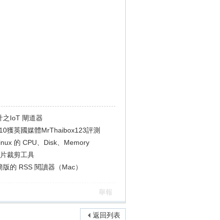
之IoT 閘道器
810獲英國媒體MrThaibox123評測
inux 的 CPU、Disk、Memory
65 影片裁剪工具
2 精簡版的 RSS 閱讀器（Mac）
舉報
返回列表