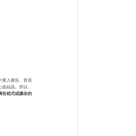
中塞入廣告、首頁
心血結晶。所以，
廣告程式或讓你的