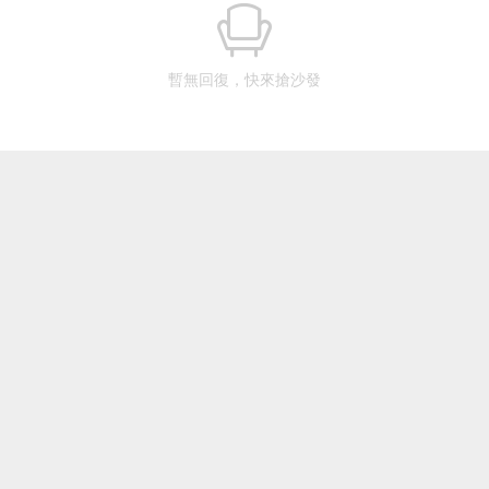
暫無回復，快來搶沙發