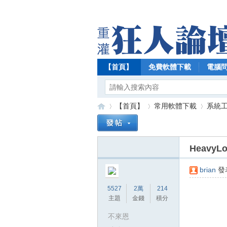
【首頁】
免費軟體下載
電腦
【首頁】
常用軟體下載
系統
Heavy
【
»
›
›
brian
發表
5527
2萬
214
主題
金錢
積分
不來恩