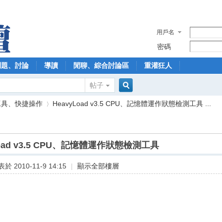
用戶名
密碼
問題、討論
導讀
閒聊、綜合討論區
重灌狂人
帖子
搜
工具、快捷操作
HeavyLoad v3.5 CPU、記憶體運作狀態檢測工具 ...
索
Load v3.5 CPU、記憶體運作狀態檢測工具
›
於 2010-11-9 14:15
|
顯示全部樓層