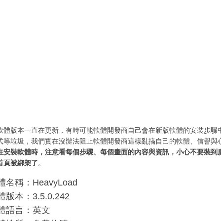
軟體版本一直在更新，有時可能軟體開發商自己會在新版軟體的安裝步驟
式等垃圾，我們實在沒辦法阻止軟體開發商這樣亂搞自己的軟體、信譽與
在安裝軟體時，注意看每個步驟、每個畫面的內容與資訊，小心不要裝到
首頁被綁架了
。
體名稱：HeavyLoad
版本：3.5.0.242
體語言：英文