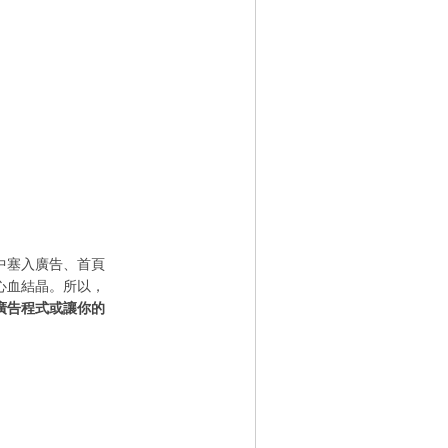
中塞入廣告、首頁
心血結晶。所以，
廣告程式或讓你的