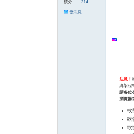
積分
214
發消息
狂
人
注意！
綁架程
請各位
瀏覽器
軟
軟體
軟
論