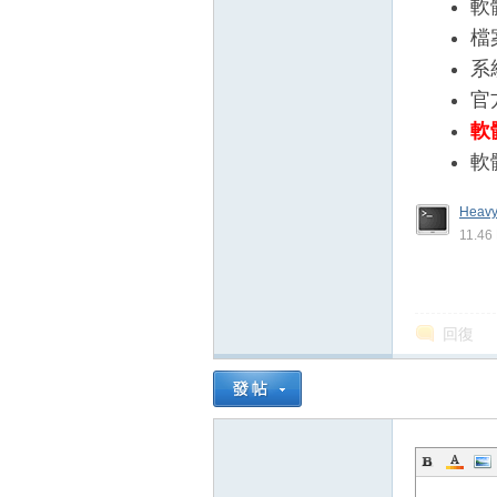
軟
檔
系統
官
軟
軟
Heavy
壇
11.4
回復
】