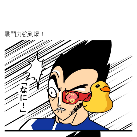
戰鬥力強到爆！