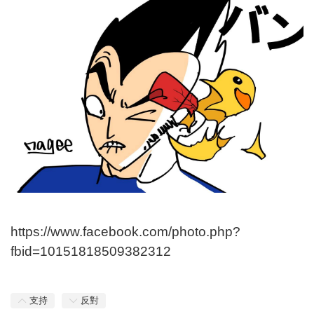
https://www.facebook.com/photo.php?
fbid=10151818509382312
支持
反對