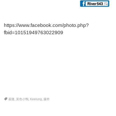
https://www.facebook.com/photo.php?
fbid=10151949763022909
基隆
,
黃色小鴨
,
Keelung
,
爆炸