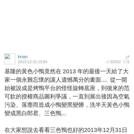
brian
#
1
2013-12-31 15:04
32542
6
基隆的黃色小鴨竟然在 2013 年的最後一天給了大
家一個永難忘懷的讓人遺憾萬分的畫面.... 從一開
始被說成是烤鴨平台的怪怪旋轉底座，到後來的范
可欽的授權商品圖利爭議，一直到展出後因為空氣
污染、落塵而造成小鴨變黑變髒，洗半天黃色小鴨
變成黑白郎君、三色鴨...
在大家想說去看看三色鴨也好的2013年12月31日