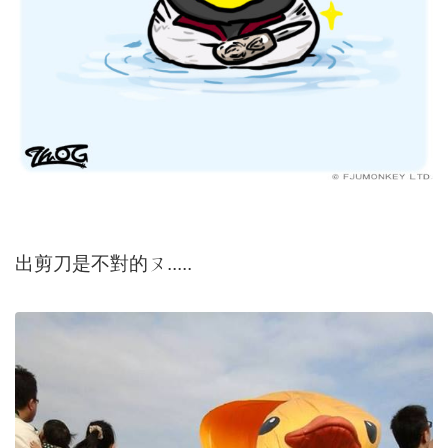
出剪刀是不對的ㄡ.....