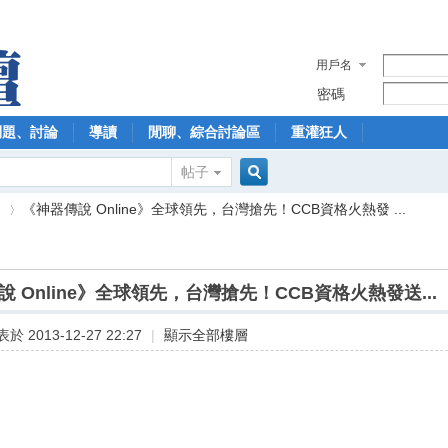
用戶名
密碼
問題、討論
導讀
閒聊、綜合討論區
重灌狂人
帖子
搜
】
《神器傳說 Online》全球領先，台灣搶先！CCB資格火熱發 ...
索
 Online》全球領先，台灣搶先！CCB資格火熱發送...
›
於 2013-12-27 22:27
|
顯示全部樓層