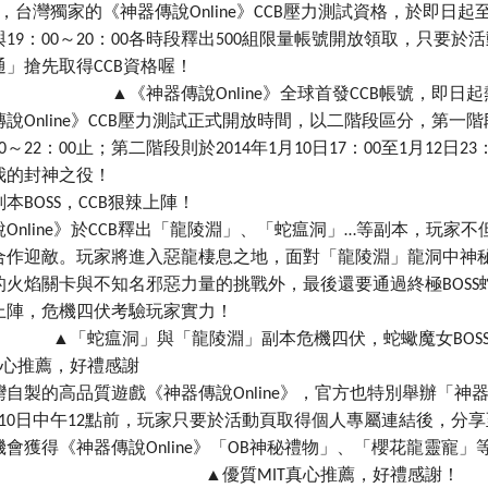
台灣獨家的《神器傳說Online》CCB壓力測試資格，於即日起至20
0與19：00～20：00各時段釋出500組限量帳號開放領取，只要於
」搶先取得CCB資格喔！
▲《神器傳說Online》全球首發CCB帳號，即日
說Online》CCB壓力測試正式開放時間，以二階段區分，第一階段
00～22：00止；第二階段則於2014年1月10日17：00至1月12
我的封神之役！
本BOSS，CCB狠辣上陣！
Online》於CCB釋出「龍陵淵」、「蛇瘟洞」…等副本，玩家
合作迎敵。玩家將進入惡龍棲息之地，面對「龍陵淵」龍洞中神
的火焰關卡與不知名邪惡力量的挑戰外，最後還要通過終極BOS
上陣，危機四伏考驗玩家實力！
▲「蛇瘟洞」與「龍陵淵」副本危機四伏，蛇蠍魔女BOS
真心推薦，好禮感謝
灣自製的高品質遊戲《神器傳說Online》，官方也特別舉辦「
1月10日中午12點前，玩家只要於活動頁取得個人專屬連結後，分
會獲得《神器傳說Online》「OB神秘禮物」、「櫻花龍靈寵」
▲優質MIT真心推薦，好禮感謝！