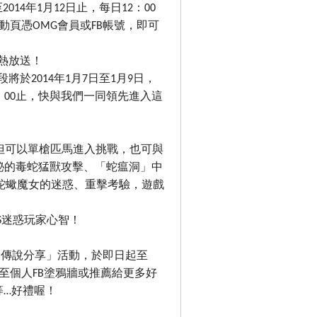
14年1月12日止，每日12：00
活動頁憑OMG會員或FB帳號，即可
起熱放送！
將於2014年1月7日至1月9日，
日23：00止，快與我們一同領先進入這
不但可以單槍匹馬進入挑戰，也可與
秘的毒蛇猛獸攻擊、「蛇瘟洞」中
S蛇蠍魔女的迷惑、重擊考驗，遊戲
S迷惑玩家心智！
神器傳說分享」活動，於即日起至
享至個人FB塗鴉牆或推薦給更多好
等…好禮喔！