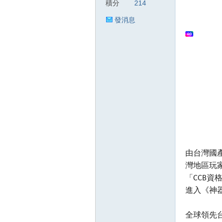
積分
214
發消息
狂
人
由台灣國產
灣地區玩家
「CCB
進入《神器
全球領先台
論