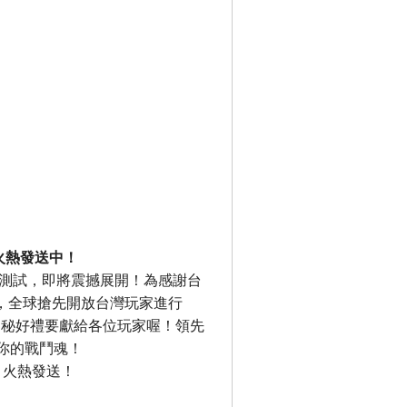
格火熱發送中！
壓力測試，即將震撼展開！為感謝台
2日，全球搶先開放台灣玩家進行
神秘好禮要獻給各位玩家喔！領先
燒你的戰鬥魂！
y，火熱發送！