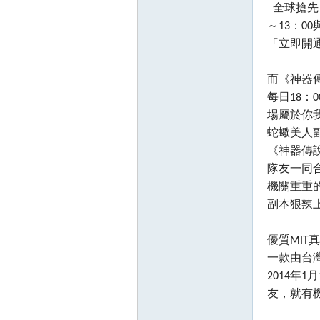
全球搶先，
～13：0
「立即開通
而《神器傳
每日18：
場屬於你
蛇蠍美人副
壇
《神器傳說
隊友一同
機關重重
副本狠辣
優質MIT
一款由台
2014年
】
友，就有機