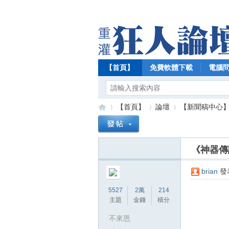
【首頁】
免費軟體下載
電腦
【首頁】
論壇
【新聞稿中心
《神器傳說
【
»
›
›
brian
發表
5527
2萬
214
主題
金錢
積分
不來恩