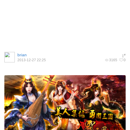
brian
#
1
2013-12-27 22:25
3165
0