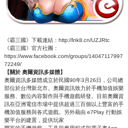
《霸三國》下載連結：
http://lnk8.cn/UZJRtc
《霸三國》官方社團：
https://www.facebook.com/groups/14047117997
72249/
【關於 奧爾資訊多媒體】
奧爾資訊多媒體成立於民國90年3月26日，公司總
部位於台灣新北市。奧爾資訊致力於手機加值娛樂
服務、數位內容製作與手機遊戲研發。目前奧爾資
訊在亞洲電信市場中提供超過三百個以上豐富的手
機加值服務與各式遊戲。另外藉由 e7Play 行動娛
樂平台的建置，提供玩家