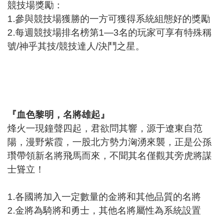
競技場獎勵：
1.參與競技場獲勝的一方可獲得系統組態好的獎勵
2.每週競技場排名榜第1—3名的玩家可享有特殊稱
號/神乎其技/競技達人/決鬥之星。
『血色黎明，名將雄起』
烽火一現鐘聲四起，君欲問其響，源于遼東自范
陽，漫野紫霞，一股北方勢力洶湧來襲，正是公孫
瓚帶領新名將飛馬而來，不聞其名僅觀其旁虎將謀
士聳立！
1.各國將加入一定數量的金將和其他品質的名將
2.金將為騎將和勇士，其他名將屬性為系統設置