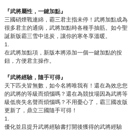
『武將屬性，一鍵加點』
三國硝煙戰連綿，霸三君主指未停！武將加點成為
很多君主的通病，武將加點時各種手抽筋。如今聖
誕新版霸三雪中送炭，讓你的寒冬享溫暖。
1.
在武將加點項，新版本將添加一個一鍵加點的按
鈕，方便君主操作。
『武將經驗，隨手可得』
天下匹夫皆無數，如今名將唯我有！還在為效忠您
的武將的等級而煩惱嗎？還在為競技場因為武將等
級低喪失名聲而煩惱嗎？不用憂心了，霸三國改版
更新了，鼎立三國隨手可得！
1.
優化並且提升武將經驗書打開後獲得的武將經驗