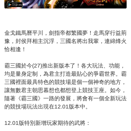
金戈鐵馬曆平川，劍指帝都繁國夢！走馬穿行益荊
豫，封侯拜相主沉浮，三國名將出我輩，連綿烽火
恰相逢！
霸三國於今(27)推出新版本了！各大玩法、功能，
均是量身定制，為君主打造最貼心的爭霸世界。霸
三國裡面最具特色的競技場是個一個神奇的地方，
讓無數君主朝思暮想也都想登上競技王座。如今，
隨著《霸三國》一路的發展，將會有一個全新玩法
的競技場玩法出現在12.01版本中。
12.01版特別新增玩家期待的武將：