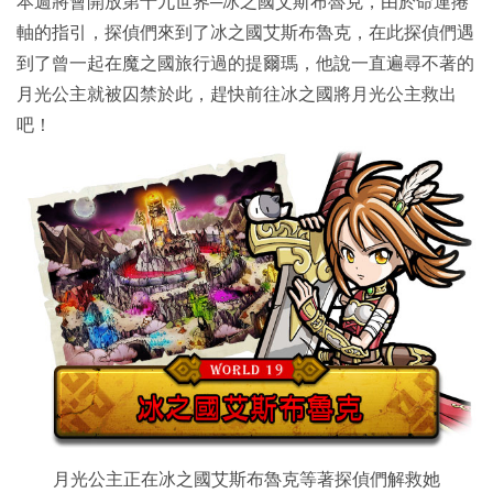
本週將會開放第十九世界─冰之國艾斯布魯克，由於命運捲
軸的指引，探偵們來到了冰之國艾斯布魯克，在此探偵們遇
到了曾一起在魔之國旅行過的提爾瑪，他說一直遍尋不著的
月光公主就被囚禁於此，趕快前往冰之國將月光公主救出
吧！
月光公主正在冰之國艾斯布魯克等著探偵們解救她