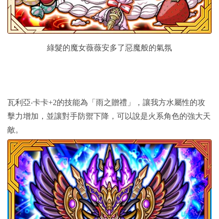
綠髮的魔女薇薇安多了惡魔般的氣氛
瓦利亞‧卡卡+2的技能為「雨之贈禮」，讓我方水屬性的攻
擊力增加，並讓對手防禦下降，可以說是火系角色的強大天
敵。