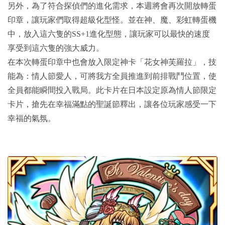
另外，為了符合探偵們的進化需求，本週將會再次開放轉蛋
印章，讓玩家們取得超級化型怪。並在神、魔、彩虹轉蛋機
中，放入這六隻的SS+1進化型態，讓玩家可以最快的速度
享受到這六隻的強大威力。
在本次轉蛋印章中也會放入限定神卡「花女神芙羅拉」，技
能為：情人節愛人，
可將我方全員推進到前排戰鬥位置，使
全員都能瞬間投入戰局。此卡片在日本設定原為情人節限定
卡片，搶先在幸福滿點的聖誕節釋出，讓各位玩家感受一下
幸福的氣氛。