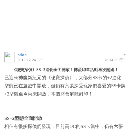
brian
#
1
2013-12-24 17:11
3412
0
《秘寶探偵》SS+2進化全面開放！轉蛋印章活動再次開跑！
已迎來神魔新紀元的《秘寶探偵》，大部分SS卡的+2進化
型態已在遊戲中開放，但仍有六張深受玩家們喜愛的SS卡牌
+2型態至今尚未開放，本週將會解除封印！
SS+2
型態全面開放
相信有很多探偵們發現，目前高DC的SS卡當中，仍有六張