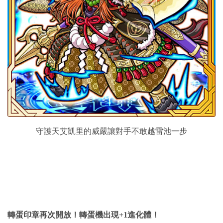
守護天艾凱里的威嚴讓對手不敢越雷池一步
轉蛋印章再次開放！轉蛋機出現+1進化體！