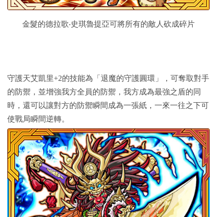
金髮的德拉歌‧史琪魯提亞可將所有的敵人砍成碎片
守護天艾凱里+2的技能為「退魔的守護圓環」，可奪取對手
的防禦，並增強我方全員的防禦，我方成為最強之盾的同
時，還可以讓對方的防禦瞬間成為一張紙，一來一往之下可
使戰局瞬間逆轉。