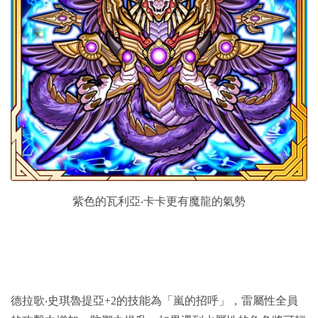
紫色的瓦利亞‧卡卡更有魔龍的氣勢
德拉歌‧史琪魯提亞+2的技能為「嵐的招呼」，雷屬性全員