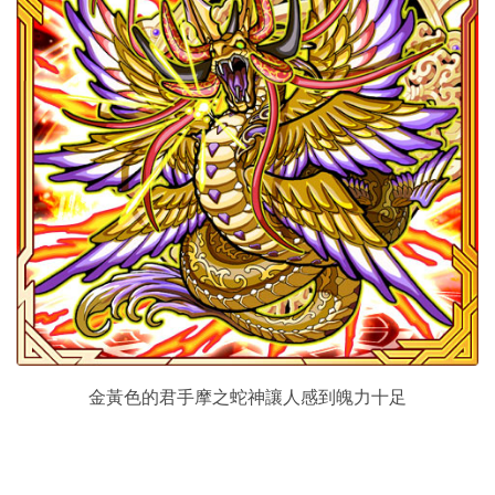
金黃色的君手摩之蛇神讓人感到魄力十足