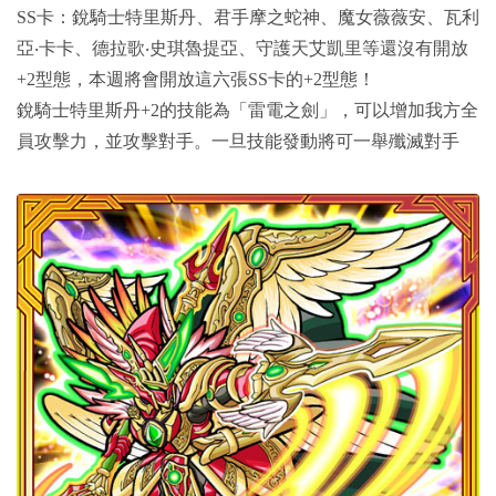
SS卡：銳騎士特里斯丹、君手摩之蛇神、魔女薇薇安、瓦利
亞‧卡卡、德拉歌‧史琪魯提亞、守護天艾凱里等還沒有開放
+2型態，本週將會開放這六張SS卡的+2型態！
銳騎士特里斯丹+2的技能為「雷電之劍」，可以增加我方全
員攻擊力，並攻擊對手。一旦技能發動將可一舉殲滅對手