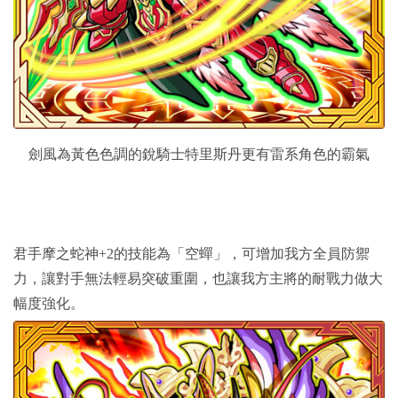
劍風為黃色色調的銳騎士特里斯丹更有雷系角色的霸氣
君手摩之蛇神+2的技能為「空蟬」，可增加我方全員防禦
力，讓對手無法輕易突破重圍，也讓我方主將的耐戰力做大
幅度強化。