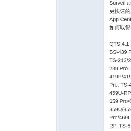
Surve
更快速的
App C
如何取得
QTS 4
SS-439 P
TS-212/2
239 Pro 
419P/419
Pro, TS-
459U-RP/
659 Pro/
859U/859
Pro/469L
RP, TS-