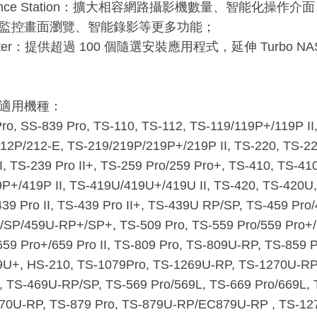
illance Station：擴大相容網路攝影機數量、智能化
監控畫面瀏覽、智能錄影等更多功能；
enter：提供超過 100 個隨選安裝應用程式，延伸 Turbo 
.1 適用機種：
ro, SS-839 Pro, TS-110, TS-112, TS-119/119P+/119P II
12P/212-E, TS-219/219P/219P+/219P II, TS-220, TS-22
II, TS-239 Pro II+, TS-259 Pro/259 Pro+, TS-410, TS-4
P+/419P II, TS-419U/419U+/419U II, TS-420, TS-420U
439 Pro II, TS-439 Pro II+, TS-439U RP/SP, TS-459 Pro/
SP/459U-RP+/SP+, TS-509 Pro, TS-559 Pro/559 Pro+/55
659 Pro+/659 Pro II, TS-809 Pro, TS-809U-RP, TS-859 P
U+, HS-210, TS-1079Pro, TS-1269U-RP, TS-1270U-RP,
, TS-469U-RP/SP, TS-569 Pro/569L, TS-669 Pro/669L, 
870U-RP, TS-879 Pro, TS-879U-RP/EC879U-RP , TS-1