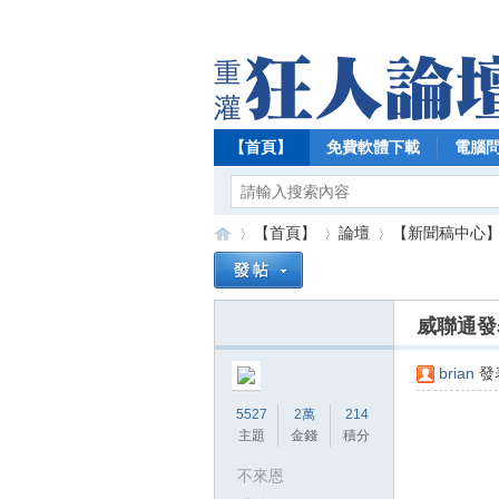
【首頁】
免費軟體下載
電腦
【首頁】
論壇
【新聞稿中心
威聯通發表
【
»
›
›
brian
發表
5527
2萬
214
主題
金錢
積分
不來恩