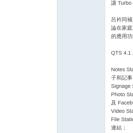
讓 Tu
呂衿同補
論在家庭
的應用功
QTS 4
Notes
子和記事
Sign
Photo
及 Fac
Video
File
連結；