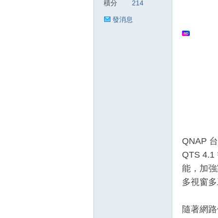
積分
214
發消息
狂
人
QNAP 台
QTS 4
能，加強
多視窗多工
隨著網路
論