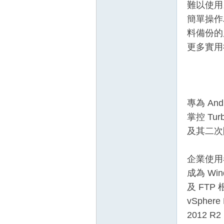
難以使用
簡單操作
料備份的應用
更多實用
壇
專為 A
掌控 Tur
及其二次
企業使用者
成為 Wi
及 FTP
】
vSpher
2012 R