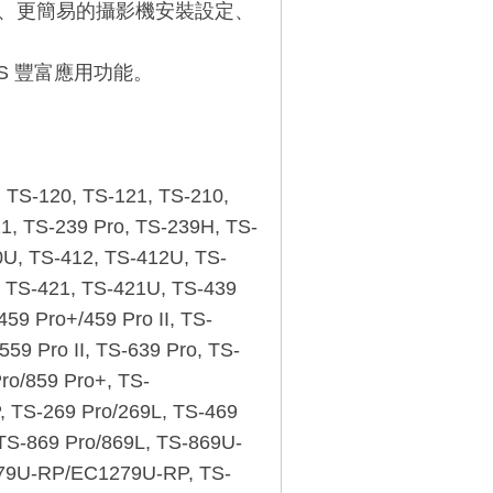
操作介面、更簡易的攝影機安裝設定、
NAS 豐富應用功能。
, TS-120, TS-121, TS-210,
1, TS-239 Pro, TS-239H, TS-
10U, TS-412, TS-412U, TS-
, TS-421, TS-421U, TS-439
459 Pro+/459 Pro II, TS-
9 Pro II, TS-639 Pro, TS-
ro/859 Pro+, TS-
 TS-269 Pro/269L, TS-469
TS-869 Pro/869L, TS-869U-
279U-RP/EC1279U-RP, TS-