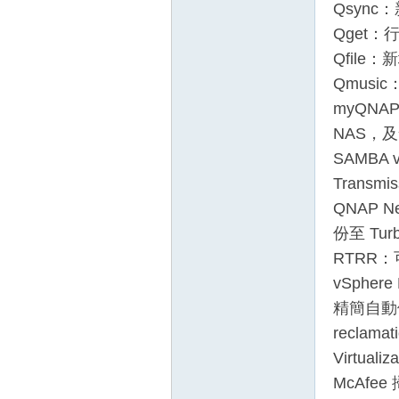
Qsyn
Qget
Qfil
Qmus
myQNA
NAS，及
SAMBA 
Transmi
QNAP N
份至 Turb
RTRR：
vSpher
精簡自動儲存空
reclamat
Virtua
McAfe