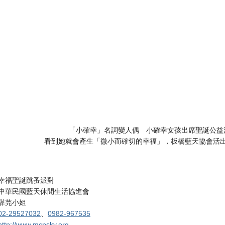
「小確幸」名詞變人偶 小確幸女孩出席聖誕公益
看到她就會產生「微小而確切的幸福」，板橋藍天協會活
幸福聖誕跳蚤派對
中華民國藍天休閒生活協進會
驊芫小姐
02-29527032
、
0982-967535
http://www.mcpsky.org