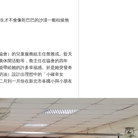
人生才不會像乾巴巴的沙漠一般枯燥無
協會）的兒童服務組主任詹雅戎。藍天
廣休閒活動等，詹主任在協會的四年
能帶給她的許多幸福感。於是她突發奇
奶油）設計出理想中的「小確幸女
二月到一月份在新北市各國小與小朋友