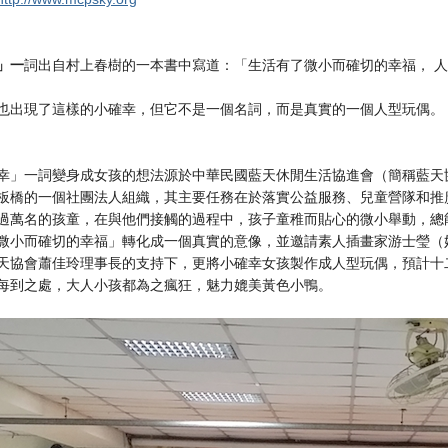
」一
詞出自村上春樹的一本書中寫道：「生活有了微小而確切的幸福， 
出現了這樣的小確幸，但它不是一個名詞，而是真實的一個人型玩偶。
」一詞變身成女孩的想法源於中華民國藍天休閒生活協進會（簡稱藍天
板橋的一個社團法人組織，其主要任務在於落實公益服務、兒童營隊和推
過萬名的孩童，在與他們接觸的過程中，孩子童稚而貼心的微小舉動，總
微小而確切的幸福」轉化成一個真實的意像，並邀請素人插畫家游士瑩（
天協會蕭佳玲理事長的支持下，更將小確幸女孩製作成人型玩偶，預計十
每到之處，大人小孩都為之瘋狂，魅力媲美黃色小鴨。