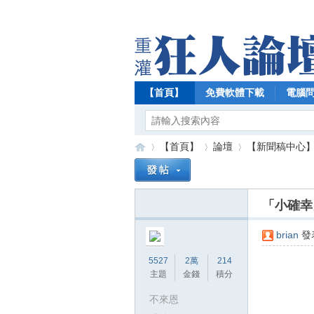
【首頁】
免費軟體下載
電腦
【首頁】
論壇
【新聞稿中心
「小確幸
【
»
›
›
brian
發表
5527
2萬
214
主題
金錢
積分
不來恩