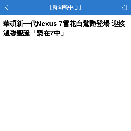
【新聞稿中心】
華碩新一代Nexus 7雪花白驚艷登場 迎接
溫馨聖誕「樂在7中」