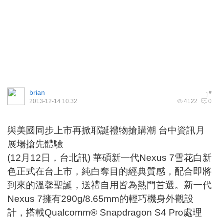
brian
#
1
2013-12-14 10:32
4122
0
與美國同步上市再掀耶誕禮物搶購潮 台中資訊月
展場搶先體驗
(12月12日，台北訊) 華碩新一代Nexus 7雪花白新
色正式在台上市，純白奪目的經典質感，配合即將
到來的溫馨聖誕，送禮自用皆為熱門首選。新一代
Nexus 7擁有290g/8.65mm的輕巧機身外觀設
計，搭載Qualcomm® Snapdragon S4 Pro處理