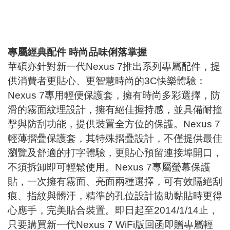
專屬經典配件 時尚品味俐落掌握
華碩亦針對新一代Nexus 7推出系列專屬配件，提
供消費者更貼心、更智慧時尚的3C快樂體驗：
Nexus 7專用輕便保護套，擁有時尚多彩選擇，防
滑的霧面紋理設計，擁有絕佳握持感，並具備耐撞
擊與防刮功能，提供裝置全方位的保護。Nexus 7
輕薄摺疊保護套，其特殊摺疊設計，不僅提供最佳
瀏覽及舒適的打字體驗，更貼心預留連接埠開口，
不須拆卸即可輕鬆使用。Nexus 7專屬螢幕保護
貼，一次擁有霧面、亮面兩種選擇，可有效隔絕刮
痕、指紋與髒汙，精準的孔位設計協助黏貼時更得
心應手，完美貼合裝置。即日起至2014/1/14止，
只要購買新一代Nexus 7 WiFi版回函即贈專屬輕